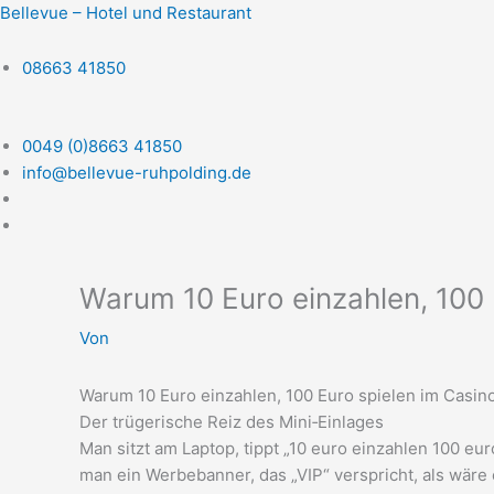
Zum
Bellevue – Hotel und Restaurant
Inhalt
springen
08663 41850
0049 (0)8663 41850
info@bellevue-ruhpolding.de
Warum 10 Euro einzahlen, 100 
Von
Warum 10 Euro einzahlen, 100 Euro spielen im Casin
Der trügerische Reiz des Mini‑Einlages
Man sitzt am Laptop, tippt „10 euro einzahlen 100 eu
man ein Werbebanner, das „VIP“ verspricht, als wäre 