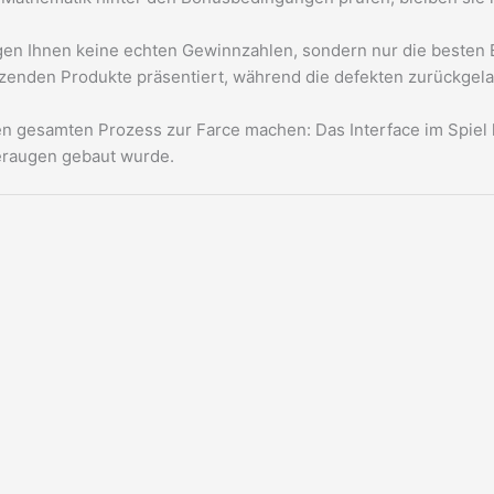
gen Ihnen keine echten Gewinnzahlen, sondern nur die besten Erg
änzenden Produkte präsentiert, während die defekten zurückge
 den gesamten Prozess zur Farce machen: Das Interface im Spiel
leraugen gebaut wurde.