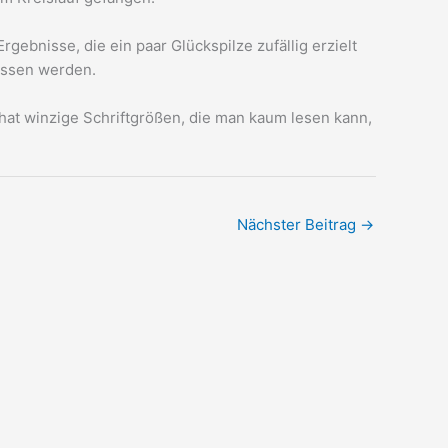
ebnisse, die ein paar Glückspilze zufällig erzielt
lassen werden.
 hat winzige Schriftgrößen, die man kaum lesen kann,
Nächster Beitrag
→