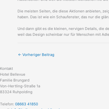
Die meisten Seiten, die diese Aktionen anbieten, zei
haben. Das ist wie ein Schaufenster, das nur die gl
Und dann gibt es die kleinen, nervigen Details, die
weil das Design scheinbar nur für Menschen mit Ad
←
Vorheriger Beitrag
Kontakt
Hotel Bellevue
Familie Brungard
Von-Hertling-Straße 1a
83324 Ruhpolding
Telefon:
08663 41850