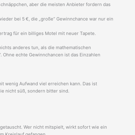
Schnäppchen, aber die meisten Anbieter fordern das
 wieder bei 5 €, die „große“ Gewinnchance war nur ein
rag für ein billiges Motel mit neuer Tapete.
 nichts anderes tun, als die mathematischen
n“. Ohne echte Gewinnchancen ist das Einzahlen
mit wenig Aufwand viel erreichen kann. Das ist
e nicht süß, sondern bitter sind.
tauscht. Wer nicht mitspielt, wirkt sofort wie ein
m Kreislauf gefangen.