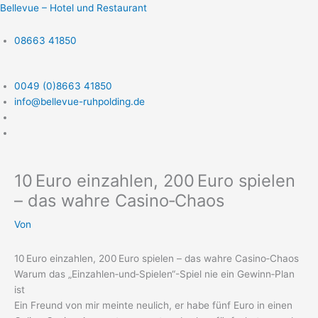
Zum
Bellevue – Hotel und Restaurant
Inhalt
springen
08663 41850
0049 (0)8663 41850
info@bellevue-ruhpolding.de
Menü
10 Euro einzahlen, 200 Euro spielen
– das wahre Casino‑Chaos
Von
10 Euro einzahlen, 200 Euro spielen – das wahre Casino‑Chaos
Warum das „Einzahlen‑und‑Spielen“-Spiel nie ein Gewinn‑Plan
ist
Ein Freund von mir meinte neulich, er habe fünf Euro in einen