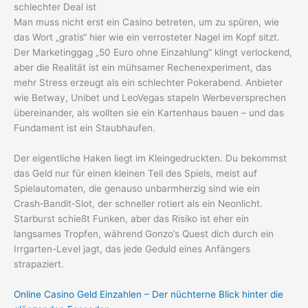
schlechter Deal ist
Man muss nicht erst ein Casino betreten, um zu spüren, wie
das Wort „gratis“ hier wie ein verrosteter Nagel im Kopf sitzt.
Der Marketinggag „50 Euro ohne Einzahlung“ klingt verlockend,
aber die Realität ist ein mühsamer Rechenexperiment, das
mehr Stress erzeugt als ein schlechter Pokerabend. Anbieter
wie Betway, Unibet und LeoVegas stapeln Werbeversprechen
übereinander, als wollten sie ein Kartenhaus bauen – und das
Fundament ist ein Staubhaufen.
Der eigentliche Haken liegt im Kleingedruckten. Du bekommst
das Geld nur für einen kleinen Teil des Spiels, meist auf
Spielautomaten, die genauso unbarmherzig sind wie ein
Crash‑Bandit‑Slot, der schneller rotiert als ein Neonlicht.
Starburst schießt Funken, aber das Risiko ist eher ein
langsames Tropfen, während Gonzo’s Quest dich durch ein
Irrgarten-Level jagt, das jede Geduld eines Anfängers
strapaziert.
Online Casino Geld Einzahlen – Der nüchterne Blick hinter die