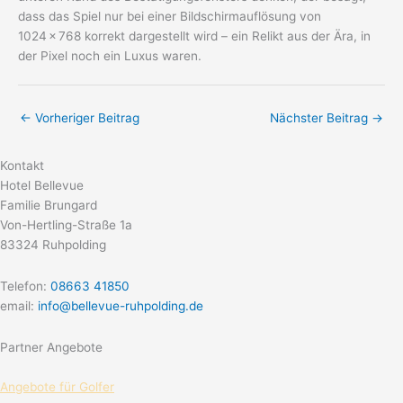
dass das Spiel nur bei einer Bildschirmauflösung von
1024 × 768 korrekt dargestellt wird – ein Relikt aus der Ära, in
der Pixel noch ein Luxus waren.
←
Vorheriger Beitrag
Nächster Beitrag
→
Kontakt
Hotel Bellevue
Familie Brungard
Von-Hertling-Straße 1a
83324 Ruhpolding
Telefon:
08663 41850
email:
info@bellevue-ruhpolding.de
Partner Angebote
Angebote für Golfer