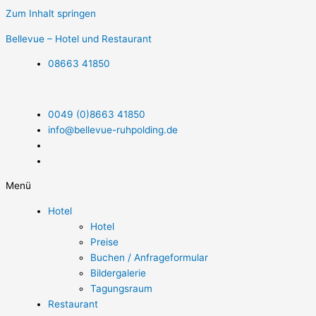
Zum Inhalt springen
Bellevue – Hotel und Restaurant
08663 41850
0049 (0)8663 41850
info@bellevue-ruhpolding.de
Menü
Hotel
Hotel
Preise
Buchen / Anfrageformular
Bildergalerie
Tagungsraum
Restaurant