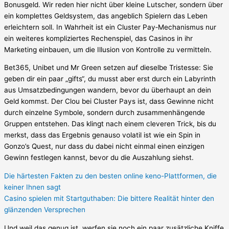
Bonusgeld. Wir reden hier nicht über kleine Lutscher, sondern über
ein komplettes Geldsystem, das angeblich Spielern das Leben
erleichtern soll. In Wahrheit ist ein Cluster Pay‑Mechanismus nur
ein weiteres kompliziertes Rechenspiel, das Casinos in ihr
Marketing einbauen, um die Illusion von Kontrolle zu vermitteln.
Bet365, Unibet und Mr Green setzen auf dieselbe Tristesse: Sie
geben dir ein paar „gifts“, du musst aber erst durch ein Labyrinth
aus Umsatzbedingungen wandern, bevor du überhaupt an dein
Geld kommst. Der Clou bei Cluster Pays ist, dass Gewinne nicht
durch einzelne Symbole, sondern durch zusammenhängende
Gruppen entstehen. Das klingt nach einem cleveren Trick, bis du
merkst, dass das Ergebnis genauso volatil ist wie ein Spin in
Gonzo’s Quest, nur dass du dabei nicht einmal einen einzigen
Gewinn festlegen kannst, bevor du die Auszahlung siehst.
Die härtesten Fakten zu den besten online keno-Plattformen, die
keiner Ihnen sagt
Casino spielen mit Startguthaben: Die bittere Realität hinter den
glänzenden Versprechen
Und weil das genug ist, werfen sie noch ein paar zusätzliche Kniffe