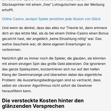
Glückssprinter mit einem „free“ Lottogutschein aus der Werbung
erhofft.
Online Casino Jackpot Spiele zerstören jede Illusion von Glück
Und wenn du denkst, dass das alles nur Theorie ist, dann erinnere
dich an das letzte Mal, als du bei einem Online-Casino einen Bonus
gecatcht hast, der angeblich „keine Einzahlung nötig“ war. Das
wahre Geschenk war, dir deine eigenen Erwartungen zu
verbrennen.
Natürlich gibt es immer noch die Spieler, die glauben, sie könnten
mit einem einzigen Spin das große Geld abkratzen. Die ignorieren
das ganze Spielsystem, konzentrieren sich nur auf den hellen
Klang der Gewinnanzeige und übersehen dabei das eigentliche
Problem: die Auszahlungsbedingungen sind so vertrackt, dass
selbst ein cleverer Algorithmus nicht sofort die Gewinner
herausfiltern kann.
Die versteckte Kosten hinter den
glänzenden Versprechen