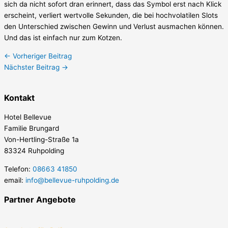
sich da nicht sofort dran erinnert, dass das Symbol erst nach Klick
erscheint, verliert wertvolle Sekunden, die bei hochvolatilen Slots
den Unterschied zwischen Gewinn und Verlust ausmachen können.
Und das ist einfach nur zum Kotzen.
←
Vorheriger Beitrag
Nächster Beitrag
→
Kontakt
Hotel Bellevue
Familie Brungard
Von-Hertling-Straße 1a
83324 Ruhpolding
Telefon:
08663 41850
email:
info@bellevue-ruhpolding.de
Partner Angebote