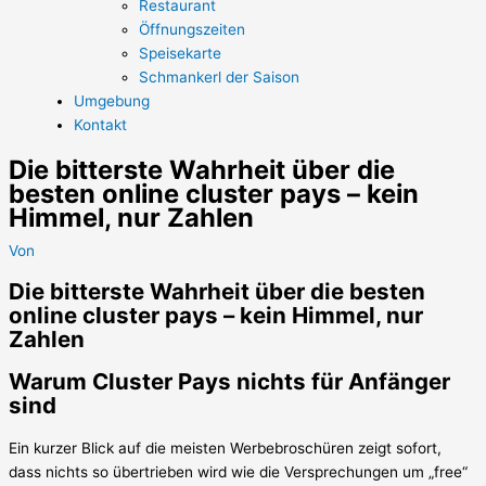
Restaurant
Öffnungszeiten
Speisekarte
Schmankerl der Saison
Umgebung
Kontakt
Die bitterste Wahrheit über die
besten online cluster pays – kein
Himmel, nur Zahlen
Von
Die bitterste Wahrheit über die besten
online cluster pays – kein Himmel, nur
Zahlen
Warum Cluster Pays nichts für Anfänger
sind
Ein kurzer Blick auf die meisten Werbebroschüren zeigt sofort,
dass nichts so übertrieben wird wie die Versprechungen um „free“