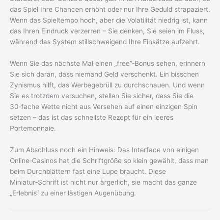
das Spiel Ihre Chancen erhöht oder nur Ihre Geduld strapaziert.
Wenn das Spieltempo hoch, aber die Volatilität niedrig ist, kann
das Ihren Eindruck verzerren – Sie denken, Sie seien im Fluss,
während das System stillschweigend Ihre Einsätze aufzehrt.
Wenn Sie das nächste Mal einen „free“‑Bonus sehen, erinnern
Sie sich daran, dass niemand Geld verschenkt. Ein bisschen
Zynismus hilft, das Werbegebrüll zu durchschauen. Und wenn
Sie es trotzdem versuchen, stellen Sie sicher, dass Sie die
30‑fache Wette nicht aus Versehen auf einen einzigen Spin
setzen – das ist das schnellste Rezept für ein leeres
Portemonnaie.
Zum Abschluss noch ein Hinweis: Das Interface von einigen
Online‑Casinos hat die Schriftgröße so klein gewählt, dass man
beim Durchblättern fast eine Lupe braucht. Diese
Miniatur‑Schrift ist nicht nur ärgerlich, sie macht das ganze
„Erlebnis“ zu einer lästigen Augenübung.