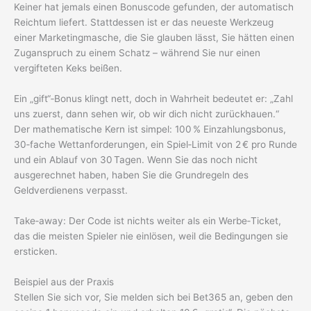
Keiner hat jemals einen Bonuscode gefunden, der automatisch
Reichtum liefert. Stattdessen ist er das neueste Werkzeug
einer Marketingmasche, die Sie glauben lässt, Sie hätten einen
Zuganspruch zu einem Schatz – während Sie nur einen
vergifteten Keks beißen.
Ein „gift“‑Bonus klingt nett, doch in Wahrheit bedeutet er: „Zahl
uns zuerst, dann sehen wir, ob wir dich nicht zurückhauen.“
Der mathematische Kern ist simpel: 100 % Einzahlungsbonus,
30‑fache Wettanforderungen, ein Spiel‑Limit von 2 € pro Runde
und ein Ablauf von 30 Tagen. Wenn Sie das noch nicht
ausgerechnet haben, haben Sie die Grundregeln des
Geldverdienens verpasst.
Take‑away: Der Code ist nichts weiter als ein Werbe‑Ticket,
das die meisten Spieler nie einlösen, weil die Bedingungen sie
ersticken.
Beispiel aus der Praxis
Stellen Sie sich vor, Sie melden sich bei Bet365 an, geben den