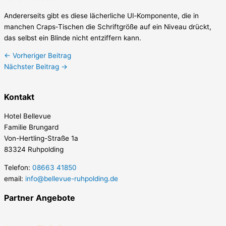
Andererseits gibt es diese lächerliche UI‑Komponente, die in
manchen Craps‑Tischen die Schriftgröße auf ein Niveau drückt,
das selbst ein Blinde nicht entziffern kann.
←
Vorheriger Beitrag
Nächster Beitrag
→
Kontakt
Hotel Bellevue
Familie Brungard
Von-Hertling-Straße 1a
83324 Ruhpolding
Telefon:
08663 41850
email:
info@bellevue-ruhpolding.de
Partner Angebote