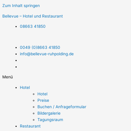
Zum Inhalt springen
Bellevue – Hotel und Restaurant
08663 41850
0049 (0)8663 41850
info@bellevue-ruhpolding.de
Menü
Hotel
Hotel
Preise
Buchen / Anfrageformular
Bildergalerie
Tagungsraum
Restaurant