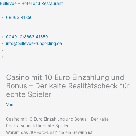
Zum
Bellevue – Hotel und Restaurant
Inhalt
springen
08663 41850
0049 (0)8663 41850
info@bellevue-ruhpolding.de
Menü
Casino mit 10 Euro Einzahlung und
Bonus – Der kalte Realitätscheck für
echte Spieler
Von
Casino mit 10 Euro Einzahlung und Bonus – Der kalte
Realitätscheck für echte Spieler
Warum das „10‑Euro‑Deal“ nie ein Gewinn ist