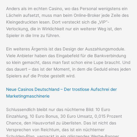
Anders als im echten Casino, wo das Personal wenigstens ein
Lächeln aufsetzt, muss man beim Online‑Broker jede Zeile des
Kleingedruckten lesen. Dort versteckt sich die „VIP“-
Verlockung, die in Wirklichkeit nur ein weiterer Weg ist, den
Spieler in die Irre zu führen.
Ein weiteres Ärgernis ist das Design der Auszahlungsmodule.
Viele Anbieter haben das Eingabefeld für die Bankverbindung
so klein gemacht, dass man fast schon eine Lupe braucht. Und
das dauert – das ist der Moment, in dem die Geduld eines jeden
Spielers auf die Probe gestellt wird.
Neue Casinos Deutschland – Der trostlose Aufschrei der
Marketingmaschinerie
Schlussendlich bleibt nur das nüchterne Bild: 10 Euro
Einzahlung, 10 Euro Bonus, 30 Euro Umsatz, 0,015 Prozent
Chance, den Hausvorteil zu überlisten. Das ist nicht das
Versprechen von Reichtum, das ist ein nüchterner
Schulden‑Plan, verpackt in ein glänzendes Werbe‑Banner.