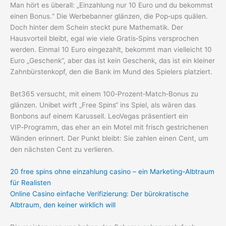
Man hört es überall: „Einzahlung nur 10 Euro und du bekommst
einen Bonus.“ Die Werbebanner glänzen, die Pop‑ups quälen.
Doch hinter dem Schein steckt pure Mathematik. Der
Hausvorteil bleibt, egal wie viele Gratis‑Spins versprochen
werden. Einmal 10 Euro eingezahlt, bekommt man vielleicht 10
Euro „Geschenk“, aber das ist kein Geschenk, das ist ein kleiner
Zahnbürstenkopf, den die Bank im Mund des Spielers platziert.
Bet365 versucht, mit einem 100‑Prozent‑Match‑Bonus zu
glänzen. Unibet wirft „Free Spins“ ins Spiel, als wären das
Bonbons auf einem Karussell. LeoVegas präsentiert ein
VIP‑Programm, das eher an ein Motel mit frisch gestrichenen
Wänden erinnert. Der Punkt bleibt: Sie zahlen einen Cent, um
den nächsten Cent zu verlieren.
20 free spins ohne einzahlung casino – ein Marketing-Albtraum
für Realisten
Online Casino einfache Verifizierung: Der bürokratische
Albtraum, den keiner wirklich will