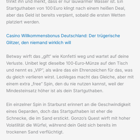
trinkt ihn und merkt, dass er nur lauwarmer Wasser ist. Ein
Startguthaben von 100 Euro klingt nach einem heißen Deal,
aber das Geld ist bereits verplant, sobald die ersten Wetten
platziert werden.
Casino Willkommensbonus Deutschland: Der trügerische
Glitzer, den niemand wirklich will
Betway wirft das „gift“ wie Konfetti weg und wartet auf deine
Verluste. Unibet legt dieselbe 100‑Euro‑Münze auf den Tisch
und nennt es „VIP“, als wäre das ein Ehrenzeichen für das, was
du gleich verlieren wirst. LeoVegas macht das Gleiche, aber mit
einem extra „free“ Spin, den du nie nutzen kannst, weil der
Mindesteinsatz höher ist als dein Startguthaben.
Ein einzelner Spin in Starburst erinnert an die Geschwindigkeit
eines Geparden, doch das Startguthaben ist eher die
Schnecke, die im Sand erstickt. Gonzo’s Quest wirft mit hoher
Volatilität die Würfel, während dein Geld sich bereits im
trockenen Sand verflüchtigt.