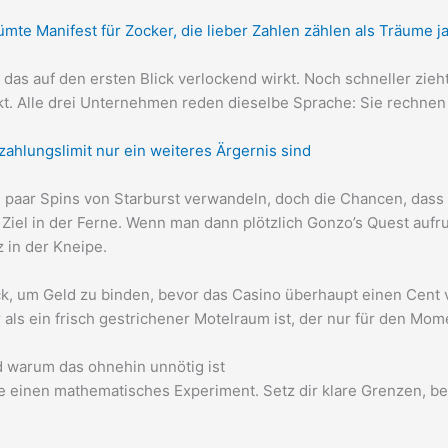
mte Manifest für Zocker, die lieber Zahlen zählen als Träume j
, das auf den ersten Blick verlockend wirkt. Noch schneller z
t. Alle drei Unternehmen reden dieselbe Sprache: Sie rechnen m
ahlungslimit nur ein weiteres Ärgernis sind
in paar Spins von Starburst verwandeln, doch die Chancen, dass 
Ziel in der Ferne. Wenn man dann plötzlich Gonzo’s Quest aufruf
 in der Kneipe.
ick, um Geld zu binden, bevor das Casino überhaupt einen Cent ve
 als ein frisch gestrichener Motelraum ist, der nur für den Mome
 warum das ohnehin unnötig ist
 einen mathematisches Experiment. Setz dir klare Grenzen, bev