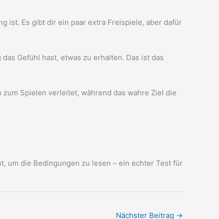
ist. Es gibt dir ein paar extra Freispiele, aber dafür
das Gefühl hast, etwas zu erhalten. Das ist das
ich zum Spielen verleitet, während das wahre Ziel die
t, um die Bedingungen zu lesen – ein echter Test für
Nächster Beitrag
→