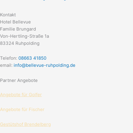
Kontakt
Hotel Bellevue
Familie Brungard
Von-Hertling-Straße 1a
83324 Ruhpolding
Telefon:
08663 41850
email:
info@bellevue-ruhpolding.de
Partner Angebote
Angebote für Golfer
Angebote für Fischer
Gestütshof Brendelberg