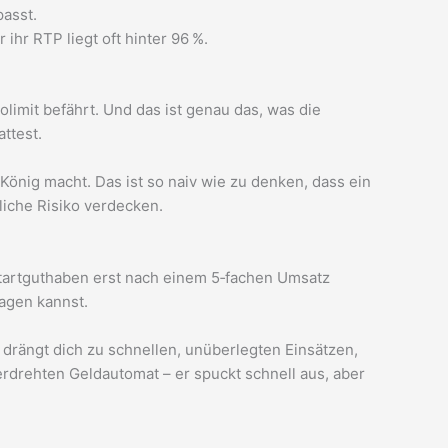
asst.
ihr RTP liegt oft hinter 96 %.
limit befährt. Und das ist genau das, was die
ttest.
 König macht. Das ist so naiv wie zu denken, dass ein
liche Risiko verdecken.
Startguthaben erst nach einem 5‑fachen Umsatz
agen kannst.
drängt dich zu schnellen, unüberlegten Einsätzen,
rdrehten Geldautomat – er spuckt schnell aus, aber