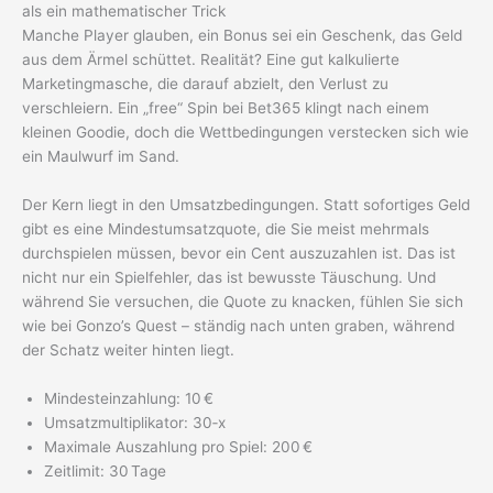
als ein mathematischer Trick
Manche Player glauben, ein Bonus sei ein Geschenk, das Geld
aus dem Ärmel schüttet. Realität? Eine gut kalkulierte
Marketingmasche, die darauf abzielt, den Verlust zu
verschleiern. Ein „free“ Spin bei Bet365 klingt nach einem
kleinen Goodie, doch die Wettbedingungen verstecken sich wie
ein Maulwurf im Sand.
Der Kern liegt in den Umsatzbedingungen. Statt sofortiges Geld
gibt es eine Mindestumsatzquote, die Sie meist mehrmals
durchspielen müssen, bevor ein Cent auszuzahlen ist. Das ist
nicht nur ein Spielfehler, das ist bewusste Täuschung. Und
während Sie versuchen, die Quote zu knacken, fühlen Sie sich
wie bei Gonzo’s Quest – ständig nach unten graben, während
der Schatz weiter hinten liegt.
Mindesteinzahlung: 10 €
Umsatzmultiplikator: 30‑x
Maximale Auszahlung pro Spiel: 200 €
Zeitlimit: 30 Tage