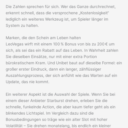
Die Zahlen sprechen für sich. Wer das Ganze durchrechnet,
erkennt schnell, dass die versprochene „Kostenlosigkeit“
lediglich ein weiteres Werkzeug ist, um Spieler länger im
System zu halten.
Marken, die den Schein am Leben halten
LeoVegas wirft mit einem 100 % Bonus von bis zu 200 € um
sich, als sei das ein Rabatt auf das Leben. In Wahrheit zahlen
Sie dieselben Einsätze, nur mit einer extra Portion
bürokratischem Kram. Und Unibet baut auf dieselbe Formel: ein
großer erster Eindruck, dann ein langer, zähflüssiger
Auszahlungsprozess, der sich anfühlt wie das Warten auf ein
Update, das nie kommt.
Ein weiterer Aspekt ist die Auswahl der Spiele. Wenn Sie bei
einem dieser Anbieter Starburst drehen, erleben Sie die
schnelle, funkelnde Action, die aber kaum tiefer geht als ein
blinkendes Lichtspiel. Im Vergleich dazu sind die
Bonusbedingungen so träge wie ein alter Slot mit hoher
Volatilität – Sie drehen monatelang, bis endlich ein kleiner