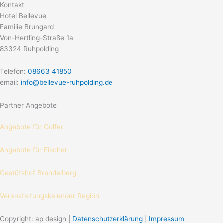
Kontakt
Hotel Bellevue
Familie Brungard
Von-Hertling-Straße 1a
83324 Ruhpolding
Telefon:
08663 41850
email:
info@bellevue-ruhpolding.de
Partner Angebote
Angebote für Golfer
Angebote für Fischer
Gestütshof Brendelberg
Veranstaltungskalender Region
Copyright: ap design |
Datenschutzerklärung
|
Impressum