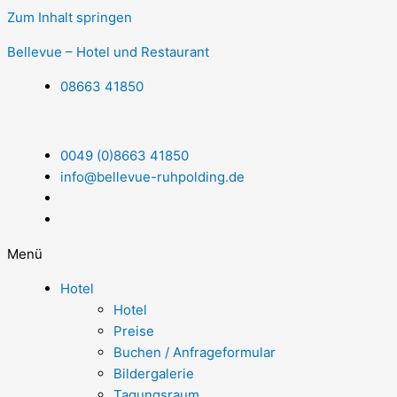
Zum Inhalt springen
Bellevue – Hotel und Restaurant
08663 41850
0049 (0)8663 41850
info@bellevue-ruhpolding.de
Menü
Hotel
Hotel
Preise
Buchen / Anfrageformular
Bildergalerie
Tagungsraum