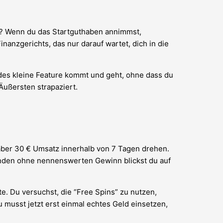
hl? Wenn du das Startguthaben annimmst,
nanzgerichts, das nur darauf wartet, dich in die
edes kleine Feature kommt und geht, ohne dass du
 Äußersten strapaziert.
t aber 30 € Umsatz innerhalb von 7 Tagen drehen.
Stunden ohne nennenswerten Gewinn blickst du auf
ate. Du versuchst, die “Free Spins” zu nutzen,
u musst jetzt erst einmal echtes Geld einsetzen,