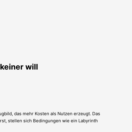
keiner will
rugbild, das mehr Kosten als Nutzen erzeugt. Das
st, stellen sich Bedingungen wie ein Labyrinth