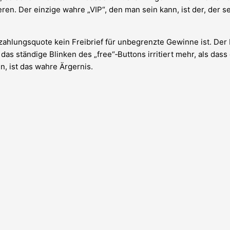
en. Der einzige wahre „VIP“, den man sein kann, ist der, der sei
zahlungsquote kein Freibrief für unbegrenzte Gewinne ist. Der 
 das ständige Blinken des „free“‑Buttons irritiert mehr, als das
n, ist das wahre Ärgernis.