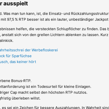
 ausspielt
 Was man tun kann, ist, die Einsatz‑ und Rückzahlungsstruktur 
 mit 97,5 % RTP besser ist als ein lauter, unbeständiger Jackpo
bnissen helfen, die versteckten Schlupflöcher zu finden. Das 
 anstatt sich von den grellen Lichtern ablenken zu lassen. Kurz 
linkick.
hrheitsschrei der Werbefloskerei
ock für Sparfüchse
sch, das keiner hört
worbene Bonus‑RTP.
anforderung ist ein Todesurteil für kleine Einlagen.
edriger Cap macht selbst den höchsten RTP nutzlos.
fristig überleben willst.
 es sei ein Zeichen für bessere Auszahlungen. In Wahrheit si