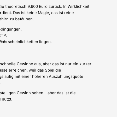
ie theoretisch 9.600 Euro zurück. In Wirklichkeit
ient. Das ist keine Magie, das ist reine
Gehirn zu betäuben.
bedingungen.
RTP.
ahrscheinlichkeiten liegen.
zschnelle Gewinne aus, aber das ist nur ein kurzer
asse erreichen, weil das Spiel die
gsläufig mit einer höheren Auszahlungsquote
.
fstelligen Gewinn sehen – aber das ist die
 nutzt.