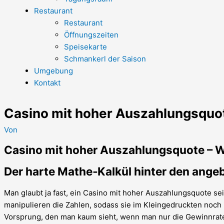
Restaurant
Restaurant
Öffnungszeiten
Speisekarte
Schmankerl der Saison
Umgebung
Kontakt
Casino mit hoher Auszahlungsquot
Von
Casino mit hoher Auszahlungsquote – Wa
Der harte Mathe‑Kalkül hinter den ang
Man glaubt ja fast, ein Casino mit hoher Auszahlungsquote sei
manipulieren die Zahlen, sodass sie im Kleingedruckten noch 
Vorsprung, den man kaum sieht, wenn man nur die Gewinnrate