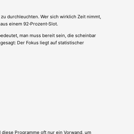
zu durchleuchten. Wer sich wirklich Zeit nimmt,
t aus einem 92‑Prozent‑Slot.
bedeutet, man muss bereit sein, die scheinbar
gesagt: Der Fokus liegt auf statistischer
nd diese Programme oft nur ein Vorwand, um