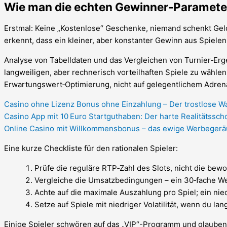
Wie man die echten Gewinner‑Parameter
Erstmal: Keine „Kostenlose“ Geschenke, niemand schenkt Geld.
erkennt, dass ein kleiner, aber konstanter Gewinn aus Spielen
Analyse von Tabelldaten und das Vergleichen von Turnier‑Erge
langweiligen, aber rechnerisch vorteilhaften Spiele zu wählen,
Erwartungswert‑Optimierung, nicht auf gelegentlichem Adrena
Casino ohne Lizenz Bonus ohne Einzahlung – Der trostlose Wa
Casino App mit 10 Euro Startguthaben: Der harte Realitätssch
Online Casino mit Willkommensbonus – das ewige Werbe­geräu
Eine kurze Checkliste für den rationalen Spieler:
Prüfe die reguläre RTP‑Zahl des Slots, nicht die be
Vergleiche die Umsatzbedingungen – ein 30‑fache Wett
Achte auf die maximale Auszahlung pro Spiel; ein ni
Setze auf Spiele mit niedriger Volatilität, wenn du lang
Einige Spieler schwören auf das „VIP“-Programm und glauben,