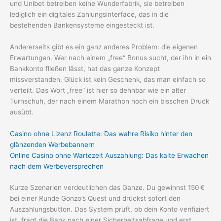
und Unibet betreiben keine Wunderfabrik, sie betreiben
lediglich ein digitales Zahlungsinterface, das in die
bestehenden Bankensysteme eingesteckt ist.
Andererseits gibt es ein ganz anderes Problem: die eigenen
Erwartungen. Wer nach einem „free“ Bonus sucht, der ihn in ein
Bankkonto fließen lässt, hat das ganze Konzept
missverstanden. Glück ist kein Geschenk, das man einfach so
verteilt. Das Wort „free“ ist hier so dehnbar wie ein alter
Turnschuh, der nach einem Marathon noch ein bisschen Druck
ausübt.
Casino ohne Lizenz Roulette: Das wahre Risiko hinter den
glänzenden Werbebannern
Online Casino ohne Wartezeit Auszahlung: Das kalte Erwachen
nach dem Werbeversprechen
Kurze Szenarien verdeutlichen das Ganze. Du gewinnst 150 €
bei einer Runde Gonzo’s Quest und drückst sofort den
Auszahlungsbutton. Das System prüft, ob dein Konto verifiziert
ist, fragt die Bank nach einer Sicherheitsabfrage und erst