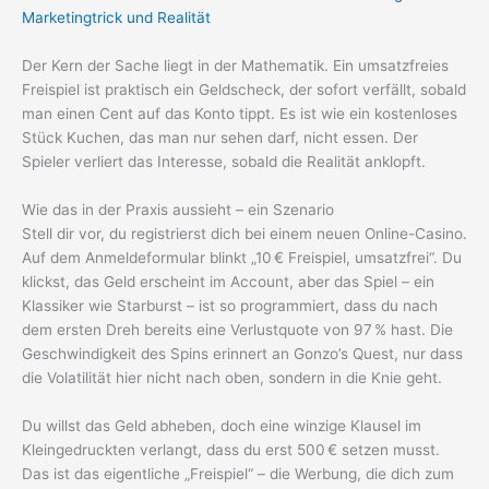
Marketingtrick und Realität
Der Kern der Sache liegt in der Mathematik. Ein umsatzfreies
Freispiel ist praktisch ein Geldscheck, der sofort verfällt, sobald
man einen Cent auf das Konto tippt. Es ist wie ein kostenloses
Stück Kuchen, das man nur sehen darf, nicht essen. Der
Spieler verliert das Interesse, sobald die Realität anklopft.
Wie das in der Praxis aussieht – ein Szenario
Stell dir vor, du registrierst dich bei einem neuen Online-Casino.
Auf dem Anmeldeformular blinkt „10 € Freispiel, umsatzfrei“. Du
klickst, das Geld erscheint im Account, aber das Spiel – ein
Klassiker wie Starburst – ist so programmiert, dass du nach
dem ersten Dreh bereits eine Verlustquote von 97 % hast. Die
Geschwindigkeit des Spins erinnert an Gonzo’s Quest, nur dass
die Volatilität hier nicht nach oben, sondern in die Knie geht.
Du willst das Geld abheben, doch eine winzige Klausel im
Kleingedruckten verlangt, dass du erst 500 € setzen musst.
Das ist das eigentliche „Freispiel“ – die Werbung, die dich zum