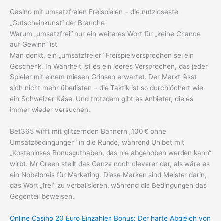
Casino mit umsatzfreien Freispielen – die nutzloseste
„Gutscheinkunst“ der Branche
Warum „umsatzfrei“ nur ein weiteres Wort für „keine Chance
auf Gewinn“ ist
Man denkt, ein „umsatzfreier“ Freispielversprechen sei ein
Geschenk. In Wahrheit ist es ein leeres Versprechen, das jeder
Spieler mit einem miesen Grinsen erwartet. Der Markt lässt
sich nicht mehr überlisten – die Taktik ist so durchlöchert wie
ein Schweizer Käse. Und trotzdem gibt es Anbieter, die es
immer wieder versuchen.
Bet365 wirft mit glitzernden Bannern „100 € ohne
Umsatzbedingungen“ in die Runde, während Unibet mit
„Kostenloses Bonusguthaben, das nie abgehoben werden kann“
wirbt. Mr Green stellt das Ganze noch cleverer dar, als wäre es
ein Nobelpreis für Marketing. Diese Marken sind Meister darin,
das Wort „frei“ zu verbalisieren, während die Bedingungen das
Gegenteil beweisen.
Online Casino 20 Euro Einzahlen Bonus: Der harte Abgleich von