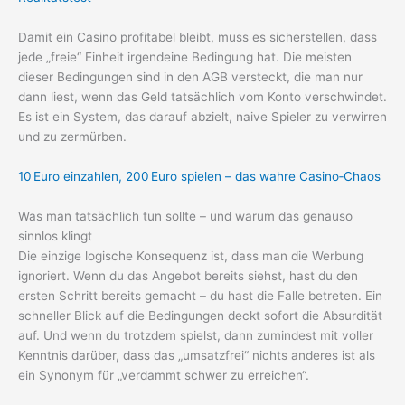
Damit ein Casino profitabel bleibt, muss es sicherstellen, dass
jede „freie“ Einheit irgendeine Bedingung hat. Die meisten
dieser Bedingungen sind in den AGB versteckt, die man nur
dann liest, wenn das Geld tatsächlich vom Konto verschwindet.
Es ist ein System, das darauf abzielt, naive Spieler zu verwirren
und zu zermürben.
10 Euro einzahlen, 200 Euro spielen – das wahre Casino‑Chaos
Was man tatsächlich tun sollte – und warum das genauso
sinnlos klingt
Die einzige logische Konsequenz ist, dass man die Werbung
ignoriert. Wenn du das Angebot bereits siehst, hast du den
ersten Schritt bereits gemacht – du hast die Falle betreten. Ein
schneller Blick auf die Bedingungen deckt sofort die Absurdität
auf. Und wenn du trotzdem spielst, dann zumindest mit voller
Kenntnis darüber, dass das „umsatzfrei“ nichts anderes ist als
ein Synonym für „verdammt schwer zu erreichen“.