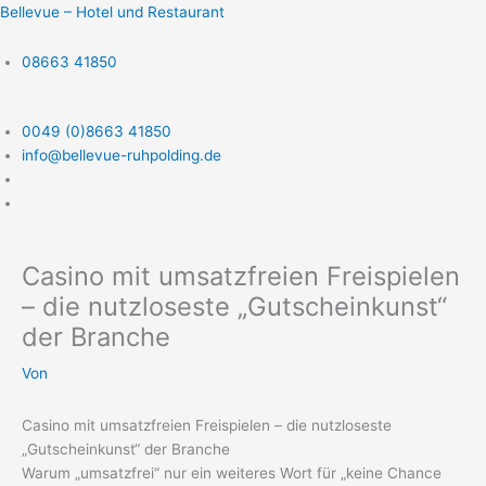
Zum
Bellevue – Hotel und Restaurant
Inhalt
springen
08663 41850
0049 (0)8663 41850
info@bellevue-ruhpolding.de
Menü
Casino mit umsatzfreien Freispielen
– die nutzloseste „Gutscheinkunst“
der Branche
Von
Casino mit umsatzfreien Freispielen – die nutzloseste
„Gutscheinkunst“ der Branche
Warum „umsatzfrei“ nur ein weiteres Wort für „keine Chance