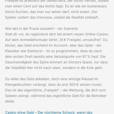
Freispiel ist praktisch ein Geldscheck, der sofort verfällt, sobald
man einen Cent auf das Konto tippt. Es ist wie ein kostenloses
Stück Kuchen, das man nur sehen darf, nicht essen. Der
Spieler verliert das Interesse, sobald die Realität anklopft.
Wie das in der Praxis aussieht – ein Szenario
Stell dir vor, du registrierst dich bei einem neuen Online-Casino.
Auf dem Anmeldeformular blinkt „10 € Freispiel, umsatzfrei“. Du
klickst, das Geld erscheint im Account, aber das Spiel – ein
Klassiker wie Starburst – ist so programmiert, dass du nach
dem ersten Dreh bereits eine Verlustquote von 97 % hast. Die
Geschwindigkeit des Spins erinnert an Gonzo’s Quest, nur dass
die Volatilität hier nicht nach oben, sondern in die Knie geht.
Du willst das Geld abheben, doch eine winzige Klausel im
Kleingedruckten verlangt, dass du erst 500 € setzen musst.
Das ist das eigentliche „Freispiel“ – die Werbung, die dich zum
Spielen zwingt, während das eigentliche Geld für die Betreiber
bleibt.
Casino ohne Geld – Der nüchterne Schock, wenn das