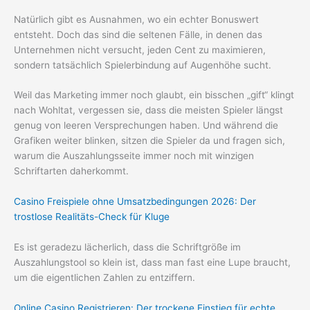
Natürlich gibt es Ausnahmen, wo ein echter Bonuswert
entsteht. Doch das sind die seltenen Fälle, in denen das
Unternehmen nicht versucht, jeden Cent zu maximieren,
sondern tatsächlich Spielerbindung auf Augenhöhe sucht.
Weil das Marketing immer noch glaubt, ein bisschen „gift“ klingt
nach Wohltat, vergessen sie, dass die meisten Spieler längst
genug von leeren Versprechungen haben. Und während die
Grafiken weiter blinken, sitzen die Spieler da und fragen sich,
warum die Auszahlungsseite immer noch mit winzigen
Schriftarten daherkommt.
Casino Freispiele ohne Umsatzbedingungen 2026: Der
trostlose Realitäts-Check für Kluge
Es ist geradezu lächerlich, dass die Schriftgröße im
Auszahlungstool so klein ist, dass man fast eine Lupe braucht,
um die eigentlichen Zahlen zu entziffern.
Online Casino Registrieren: Der trockene Einstieg für echte