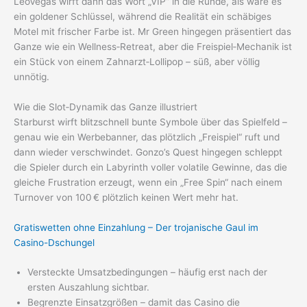
LeoVegas wirft dann das Wort „VIP“ in die Runde, als wäre es
ein goldener Schlüssel, während die Realität ein schäbiges
Motel mit frischer Farbe ist. Mr Green hingegen präsentiert das
Ganze wie ein Wellness‑Retreat, aber die Freispiel‑Mechanik ist
ein Stück von einem Zahnarzt‑Lollipop – süß, aber völlig
unnötig.
Wie die Slot‑Dynamik das Ganze illustriert
Starburst wirft blitzschnell bunte Symbole über das Spielfeld –
genau wie ein Werbebanner, das plötzlich „Freispiel“ ruft und
dann wieder verschwindet. Gonzo’s Quest hingegen schleppt
die Spieler durch ein Labyrinth voller volatile Gewinne, das die
gleiche Frustration erzeugt, wenn ein „Free Spin“ nach einem
Turnover von 100 € plötzlich keinen Wert mehr hat.
Gratiswetten ohne Einzahlung – Der trojanische Gaul im
Casino-Dschungel
Versteckte Umsatzbedingungen – häufig erst nach der
ersten Auszahlung sichtbar.
Begrenzte Einsatzgrößen – damit das Casino die