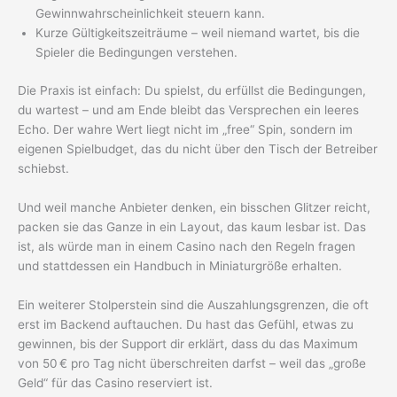
Gewinnwahrscheinlichkeit steuern kann.
Kurze Gültigkeitszeiträume – weil niemand wartet, bis die
Spieler die Bedingungen verstehen.
Die Praxis ist einfach: Du spielst, du erfüllst die Bedingungen,
du wartest – und am Ende bleibt das Versprechen ein leeres
Echo. Der wahre Wert liegt nicht im „free“ Spin, sondern im
eigenen Spielbudget, das du nicht über den Tisch der Betreiber
schiebst.
Und weil manche Anbieter denken, ein bisschen Glitzer reicht,
packen sie das Ganze in ein Layout, das kaum lesbar ist. Das
ist, als würde man in einem Casino nach den Regeln fragen
und stattdessen ein Handbuch in Miniaturgröße erhalten.
Ein weiterer Stolperstein sind die Auszahlungsgrenzen, die oft
erst im Backend auftauchen. Du hast das Gefühl, etwas zu
gewinnen, bis der Support dir erklärt, dass du das Maximum
von 50 € pro Tag nicht überschreiten darfst – weil das „große
Geld“ für das Casino reserviert ist.