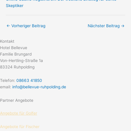
Skeptiker
←
Vorheriger Beitrag
Nächster Beitrag
→
Kontakt
Hotel Bellevue
Familie Brungard
Von-Hertling-Straße 1a
83324 Ruhpolding
Telefon:
08663 41850
email:
info@bellevue-ruhpolding.de
Partner Angebote
Angebote für Golfer
Angebote für Fischer