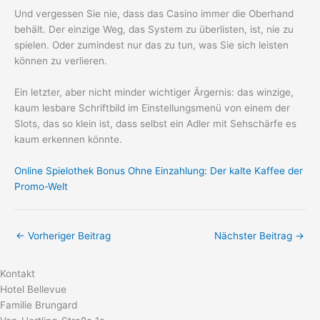
Und vergessen Sie nie, dass das Casino immer die Oberhand
behält. Der einzige Weg, das System zu überlisten, ist, nie zu
spielen. Oder zumindest nur das zu tun, was Sie sich leisten
können zu verlieren.
Ein letzter, aber nicht minder wichtiger Ärgernis: das winzige,
kaum lesbare Schriftbild im Einstellungsmenü von einem der
Slots, das so klein ist, dass selbst ein Adler mit Sehschärfe es
kaum erkennen könnte.
Online Spielothek Bonus Ohne Einzahlung: Der kalte Kaffee der
Promo-Welt
←
Vorheriger Beitrag
Nächster Beitrag
→
Kontakt
Hotel Bellevue
Familie Brungard