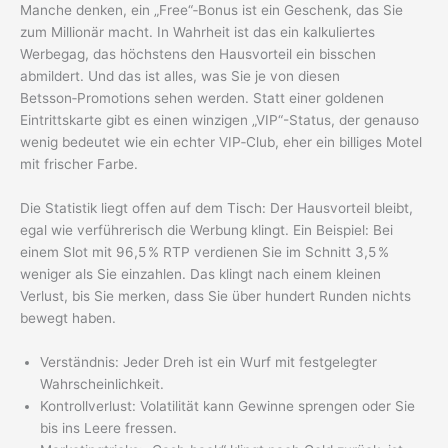
Manche denken, ein „Free“‑Bonus ist ein Geschenk, das Sie
zum Millionär macht. In Wahrheit ist das ein kalkuliertes
Werbegag, das höchstens den Hausvorteil ein bisschen
abmildert. Und das ist alles, was Sie je von diesen
Betsson‑Promotions sehen werden. Statt einer goldenen
Eintrittskarte gibt es einen winzigen „VIP“-Status, der genauso
wenig bedeutet wie ein echter VIP‑Club, eher ein billiges Motel
mit frischer Farbe.
Die Statistik liegt offen auf dem Tisch: Der Hausvorteil bleibt,
egal wie verführerisch die Werbung klingt. Ein Beispiel: Bei
einem Slot mit 96,5 % RTP verdienen Sie im Schnitt 3,5 %
weniger als Sie einzahlen. Das klingt nach einem kleinen
Verlust, bis Sie merken, dass Sie über hundert Runden nichts
bewegt haben.
Verständnis: Jeder Dreh ist ein Wurf mit festgelegter
Wahrscheinlichkeit.
Kontrollverlust: Volatilität kann Gewinne sprengen oder Sie
bis ins Leere fressen.