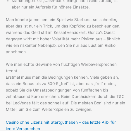
Marketingtricks: „Cash‑back“ klingt nach Geld zurück, ist
aber nur ein Aufpreis für höhere Einsätze.
Man könnte ja meinen, ein Spiel wie Starburst sei schneller,
aber das ist nur ein Trick, um das Kopfkino zu beschleunigen,
während das Geld still im Kessel versickert. Gonzo’s Quest
dagegen wirft mit hoher Volatilität mehr Risiken aus – ähnlich
wie ein riskanter Nebenjob, den Sie nur aus Lust am Risiko
annehmen.
Wie man echte Gewinne von flüchtigen Werbeversprechen
trennt
Erstmal muss man die Bedingungen kennen. Viele geben an,
dass ein Bonus bis zu 500 € „frei“ ist, aber das „frei“ endet,
sobald Sie die Umsatzbedingungen von fünffachen bis
zehntausend Euro erreichen. Beim Durchsickern durch die T&C
bei LeoVegas fällt das schnell auf: Die meisten Boni sind nur ein
Mittel, um Sie zum Weiter‑Spielen zu zwingen.
Casino ohne Lizenz mit Startguthaben – das letzte Alibi für
leere Versprechen