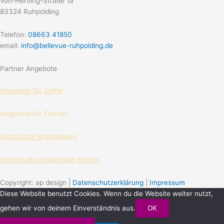
Von-Hertling-Straße 1a
83324 Ruhpolding
Telefon:
08663 41850
email:
info@bellevue-ruhpolding.de
Partner Angebote
Angebote für Golfer
Angebote für Fischer
Gestütshof Brendelberg
Veranstaltungskalender Region
Copyright: ap design |
Datenschutzerklärung
|
Impressum
Diese Website benutzt Cookies. Wenn du die Website weiter nutzt,
gehen wir von deinem Einverständnis aus.
OK