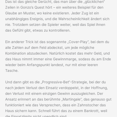
Das ist das gleiche Gerücht, das man über die „glücklichen“
Zeilen in Gonzo’s Quest hört – ein weiteres Beispiel für den
Glaube an Muster, wo keine existieren. Jeder Zug ist ein
unabhängiges Ereignis, und die Wahrscheinlichkeit ändert sich
nie. Trotzdem setzen die Spieler weiter, weil das Spiel ihnen
das Gefühl gibt, etwas zu kontrollieren.
Ein anderer Trick ist das sogenannte „Cover‑Play“, bei dem du
alle Zahlen auf dem Feld abdeckst, um jede mögliche
Kombination abzudecken. Natürlich kostet das mehr Geld, und
das Haus nimmt immer eine Gewinnmarge, sodass du am Ende
wieder beim Anfangspunkt landest, nur mit einer leeren
Tasche.
Und dann gibt es die „Progressive‑Bet“-Strategie, bei der du
nach jedem Verlust den Einsatz verdoppelst, in der Hoffnung,
den Verlust mit einem einzigen Gewinn auszugleichen. Der
Ansatz erinnert an das berühmte „Martingale“, das genauso gut
funktioniert wie das Versprechen, dass ein Zahnstocher das
Haus sichern kann. Schnell führt das zu einem Bankrott, weil
die Einsatzlimits nicht unendlich sind.