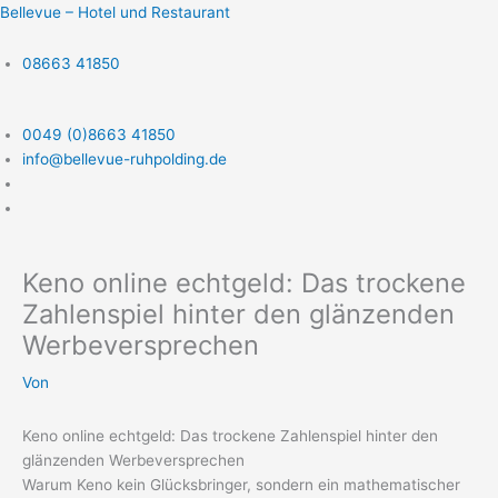
Zum
Bellevue – Hotel und Restaurant
Inhalt
springen
08663 41850
0049 (0)8663 41850
info@bellevue-ruhpolding.de
Menü
Keno online echtgeld: Das trockene
Zahlenspiel hinter den glänzenden
Werbeversprechen
Von
Keno online echtgeld: Das trockene Zahlenspiel hinter den
glänzenden Werbeversprechen
Warum Keno kein Glücksbringer, sondern ein mathematischer