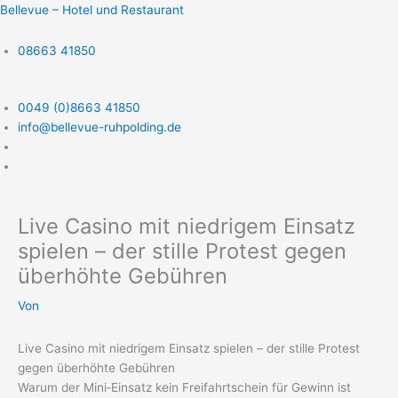
Zum
Bellevue – Hotel und Restaurant
Inhalt
springen
08663 41850
0049 (0)8663 41850
info@bellevue-ruhpolding.de
Menü
Live Casino mit niedrigem Einsatz
spielen – der stille Protest gegen
überhöhte Gebühren
Von
Live Casino mit niedrigem Einsatz spielen – der stille Protest
gegen überhöhte Gebühren
Warum der Mini‑Einsatz kein Freifahrtschein für Gewinn ist