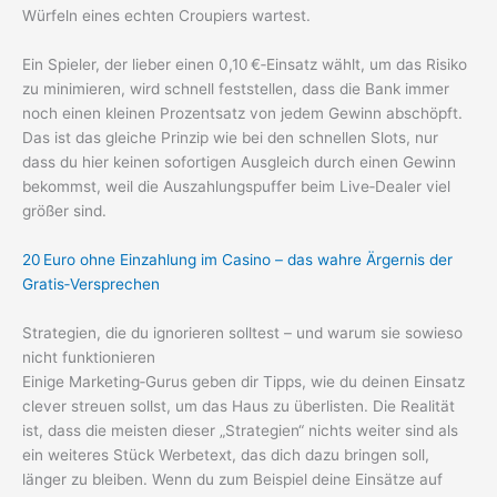
Würfeln eines echten Croupiers wartest.
Ein Spieler, der lieber einen 0,10 €‑Einsatz wählt, um das Risiko
zu minimieren, wird schnell feststellen, dass die Bank immer
noch einen kleinen Prozentsatz von jedem Gewinn abschöpft.
Das ist das gleiche Prinzip wie bei den schnellen Slots, nur
dass du hier keinen sofortigen Ausgleich durch einen Gewinn
bekommst, weil die Auszahlungspuffer beim Live‑Dealer viel
größer sind.
20 Euro ohne Einzahlung im Casino – das wahre Ärgernis der
Gratis‑Versprechen
Strategien, die du ignorieren solltest – und warum sie sowieso
nicht funktionieren
Einige Marketing‑Gurus geben dir Tipps, wie du deinen Einsatz
clever streuen sollst, um das Haus zu überlisten. Die Realität
ist, dass die meisten dieser „Strategien“ nichts weiter sind als
ein weiteres Stück Werbetext, das dich dazu bringen soll,
länger zu bleiben. Wenn du zum Beispiel deine Einsätze auf