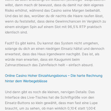
willst, dann mach dir bewusst, dass du damit nur dein eigenes
Risiko erhöhst, während das Casino seine Margen beibehält.
Und das ist das, worüber du dir nachts die Haare raufen lässt,
wenn du feststellst, dass deine Gewinnchancen im Vergleich zu
einem einzigen Spin auf einem Slot mit 96,5 % RTP praktisch
identisch sind.
Fazit? Es gibt keins. Du kannst das System nicht umgehen,
solange du dich an einen niedrigen Einsatz hältst und dennoch
erwartest, dass das Haus irgendwann nachgibt. Das ist, als
würde man erwarten, dass ein Kaugummi beim
Zahnarztbesuch das Zahnfleisch heilt – einfach absurd.
Online Casino Hoher Einzahlungsbonus – Die harte Rechnung
hinter dem Werbegeblässe
Und dann gibt es noch die kleinen, nervigen Details: Das
Interface des Live‑Tisches hat die Schriftgröße von den
Einsatz‑Buttons so klein gewählt, dass man fast eine Lupe
braucht, um zu sehen, ob man wirklich 0,10 € statt 1,00 €