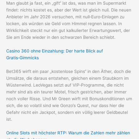
Man glaubt ja fast, ein „gift“ ist das, was man im Supermarkt
findet: nichts kostet es, aber der Wert ist gleich null. Die neuen
Anbieter im Jahr 2026 versuchen, mit null‑Euro‑Einlagen zu
locken, als würden sie Geld vom Himmel regnen lassen. In
Wirklichkeit steckt nur ein gut kalkulierter Erwartungswert, der
Sie am Ende wieder in den schwarzen Bereich schiebt.
Casino 360 ohne Einzahlung: Der harte Blick auf
Gratis‑Gimmicks
Bet365 wirft ein paar „kostenlose Spins“ in den Äther, doch die
Umsätze, die daraus entstehen, gleichen einem Staubkorn im
Wüstenwind. LeoVegas setzt auf VIP‑Programme, die nicht
mehr sind als ein teurer Motel, frisch gestrichen, aber immer
noch voller Risse. Und Mr Green wirft mit Bonuskonditionen um
sich, die so volatil sind wie Gonzo’s Quest, nur dass hier die
Gefahr nicht ein Jackpot, sondern ein völlig leerer Geldbeutel
ist.
Online Slots mit höchster RTP: Warum die Zahlen mehr zählen