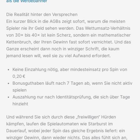
als die Werbebanner
Die Realität hinter den Versprechen
Ein kurzer Blick in die AGBs zeigt sofort, warum die meisten
Spieler nie ihr Geld sehen werden. Das Wettumsatz‑Verhältnis
von 30× bis 40× ist kein Scherz, sondern ein mathematischer
Kettenbruch, der Ihren Gewinn fast sofort vernichtet. Und das
Ganze erscheint dann noch in winziger Schrift, die kaum
jemand lesen will, weil sie zu viel Aufwand erfordert.
Keine Einzahlung nötig, aber mindesteinsatz pro Spin von
0,20 €
Bonusguthaben läuft nach 7 Tagen ab, wenn Sie nicht aktiv
spielen
Auszahlung nur nach Identitätsprüfung, die sich über Tage
hinzieht
Und während Sie sich durch diese „freiwilligen“ Hürden
kämpfen, laufen die Spielautomaten wie Starburst im
Dauerlauf, wobei jeder Spin das gleiche Ergebnis liefert: ein
winziger Gewinn, dann wieder nichts. Das alles fühlt sich an,