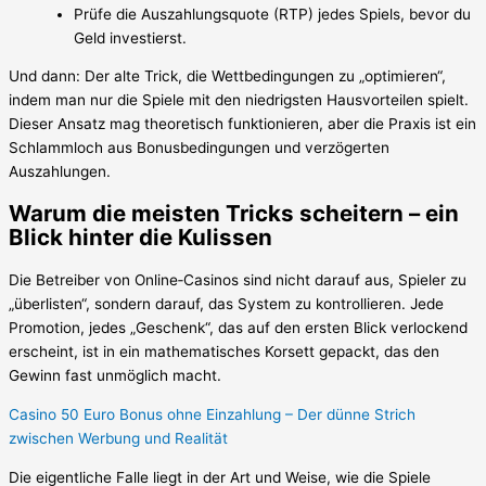
Prüfe die Auszahlungsquote (RTP) jedes Spiels, bevor du
Geld investierst.
Und dann: Der alte Trick, die Wettbedingungen zu „optimieren“,
indem man nur die Spiele mit den niedrigsten Hausvorteilen spielt.
Dieser Ansatz mag theoretisch funktionieren, aber die Praxis ist ein
Schlammloch aus Bonusbedingungen und verzögerten
Auszahlungen.
Warum die meisten Tricks scheitern – ein
Blick hinter die Kulissen
Die Betreiber von Online‑Casinos sind nicht darauf aus, Spieler zu
„überlisten“, sondern darauf, das System zu kontrollieren. Jede
Promotion, jedes „Geschenk“, das auf den ersten Blick verlockend
erscheint, ist in ein mathematisches Korsett gepackt, das den
Gewinn fast unmöglich macht.
Casino 50 Euro Bonus ohne Einzahlung – Der dünne Strich
zwischen Werbung und Realität
Die eigentliche Falle liegt in der Art und Weise, wie die Spiele