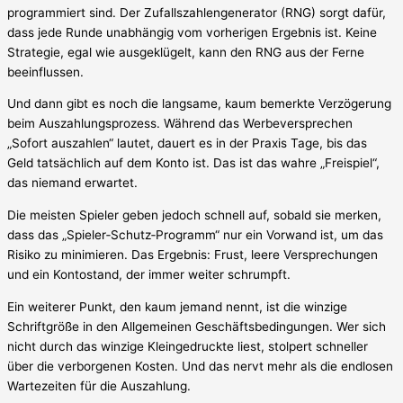
programmiert sind. Der Zufallszahlengenerator (RNG) sorgt dafür,
dass jede Runde unabhängig vom vorherigen Ergebnis ist. Keine
Strategie, egal wie ausgeklügelt, kann den RNG aus der Ferne
beeinflussen.
Und dann gibt es noch die langsame, kaum bemerkte Verzögerung
beim Auszahlungsprozess. Während das Werbeversprechen
„Sofort auszahlen“ lautet, dauert es in der Praxis Tage, bis das
Geld tatsächlich auf dem Konto ist. Das ist das wahre „Freispiel“,
das niemand erwartet.
Die meisten Spieler geben jedoch schnell auf, sobald sie merken,
dass das „Spieler‑Schutz‑Programm“ nur ein Vorwand ist, um das
Risiko zu minimieren. Das Ergebnis: Frust, leere Versprechungen
und ein Kontostand, der immer weiter schrumpft.
Ein weiterer Punkt, den kaum jemand nennt, ist die winzige
Schriftgröße in den Allgemeinen Geschäftsbedingungen. Wer sich
nicht durch das winzige Kleingedruckte liest, stolpert schneller
über die verborgenen Kosten. Und das nervt mehr als die endlosen
Wartezeiten für die Auszahlung.