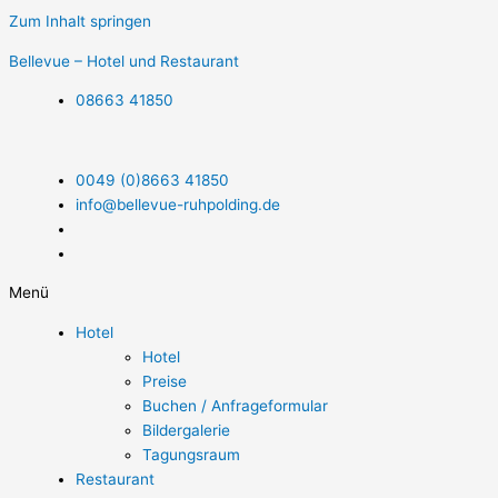
Zum Inhalt springen
Bellevue – Hotel und Restaurant
08663 41850
0049 (0)8663 41850
info@bellevue-ruhpolding.de
Menü
Hotel
Hotel
Preise
Buchen / Anfrageformular
Bildergalerie
Tagungsraum
Restaurant