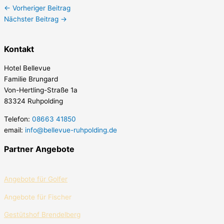
←
Vorheriger Beitrag
Nächster Beitrag
→
Kontakt
Hotel Bellevue
Familie Brungard
Von-Hertling-Straße 1a
83324 Ruhpolding
Telefon:
08663 41850
email:
info@bellevue-ruhpolding.de
Partner Angebote
Angebote für Golfer
Angebote für Fischer
Gestütshof Brendelberg