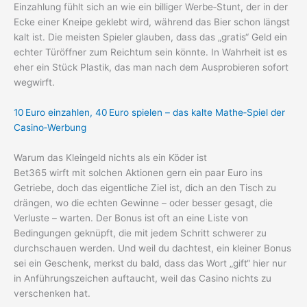
Einzahlung fühlt sich an wie ein billiger Werbe‑Stunt, der in der
Ecke einer Kneipe geklebt wird, während das Bier schon längst
kalt ist. Die meisten Spieler glauben, dass das „gratis“ Geld ein
echter Türöffner zum Reichtum sein könnte. In Wahrheit ist es
eher ein Stück Plastik, das man nach dem Ausprobieren sofort
wegwirft.
10 Euro einzahlen, 40 Euro spielen – das kalte Mathe‑Spiel der
Casino‑Werbung
Warum das Kleingeld nichts als ein Köder ist
Bet365 wirft mit solchen Aktionen gern ein paar Euro ins
Getriebe, doch das eigentliche Ziel ist, dich an den Tisch zu
drängen, wo die echten Gewinne – oder besser gesagt, die
Verluste – warten. Der Bonus ist oft an eine Liste von
Bedingungen geknüpft, die mit jedem Schritt schwerer zu
durchschauen werden. Und weil du dachtest, ein kleiner Bonus
sei ein Geschenk, merkst du bald, dass das Wort „gift“ hier nur
in Anführungszeichen auftaucht, weil das Casino nichts zu
verschenken hat.