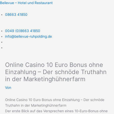
Zum
Bellevue – Hotel und Restaurant
Inhalt
springen
08663 41850
0049 (0)8663 41850
info@bellevue-ruhpolding.de
Menü
Online Casino 10 Euro Bonus ohne
Einzahlung – Der schnöde Truthahn
in der Marketinghühnerfarm
Von
Online Casino 10 Euro Bonus ohne Einzahlung – Der schnöde
Truthahn in der Marketinghühnerfarm
Der erste Blick auf das Versprechen eines 10‑Euro‑Bonus ohne