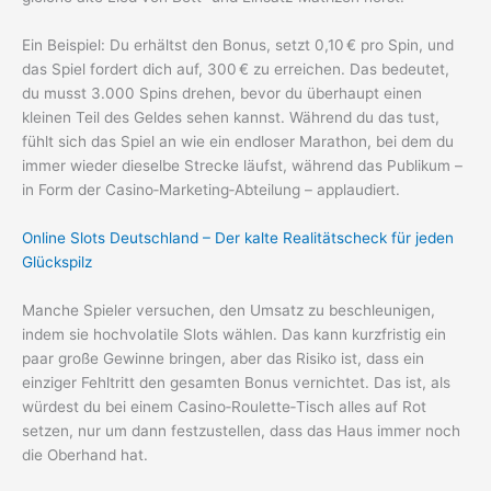
Ein Beispiel: Du erhältst den Bonus, setzt 0,10 € pro Spin, und
das Spiel fordert dich auf, 300 € zu erreichen. Das bedeutet,
du musst 3.000 Spins drehen, bevor du überhaupt einen
kleinen Teil des Geldes sehen kannst. Während du das tust,
fühlt sich das Spiel an wie ein endloser Marathon, bei dem du
immer wieder dieselbe Strecke läufst, während das Publikum –
in Form der Casino‑Marketing‑Abteilung – applaudiert.
Online Slots Deutschland – Der kalte Realitätscheck für jeden
Glückspilz
Manche Spieler versuchen, den Umsatz zu beschleunigen,
indem sie hochvolatile Slots wählen. Das kann kurzfristig ein
paar große Gewinne bringen, aber das Risiko ist, dass ein
einziger Fehltritt den gesamten Bonus vernichtet. Das ist, als
würdest du bei einem Casino‑Roulette‑Tisch alles auf Rot
setzen, nur um dann festzustellen, dass das Haus immer noch
die Oberhand hat.