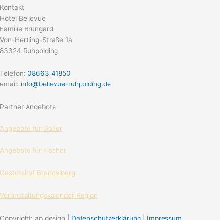
Kontakt
Hotel Bellevue
Familie Brungard
Von-Hertling-Straße 1a
83324 Ruhpolding
Telefon:
08663 41850
email:
info@bellevue-ruhpolding.de
Partner Angebote
Angebote für Golfer
Angebote für Fischer
Gestütshof Brendelberg
Veranstaltungskalender Region
Copyright: ap design |
Datenschutzerklärung
|
Impressum