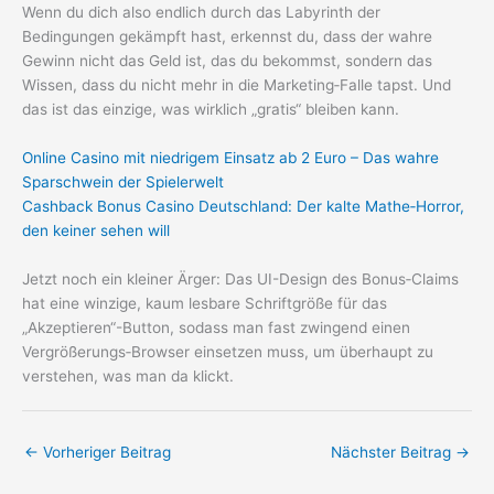
Wenn du dich also endlich durch das Labyrinth der
Bedingungen gekämpft hast, erkennst du, dass der wahre
Gewinn nicht das Geld ist, das du bekommst, sondern das
Wissen, dass du nicht mehr in die Marketing‑Falle tapst. Und
das ist das einzige, was wirklich „gratis“ bleiben kann.
Online Casino mit niedrigem Einsatz ab 2 Euro – Das wahre
Sparschwein der Spielerwelt
Cashback Bonus Casino Deutschland: Der kalte Mathe‑Horror,
den keiner sehen will
Jetzt noch ein kleiner Ärger: Das UI-Design des Bonus‑Claims
hat eine winzige, kaum lesbare Schriftgröße für das
„Akzeptieren“-Button, sodass man fast zwingend einen
Vergrößerungs‑Browser einsetzen muss, um überhaupt zu
verstehen, was man da klickt.
←
Vorheriger Beitrag
Nächster Beitrag
→