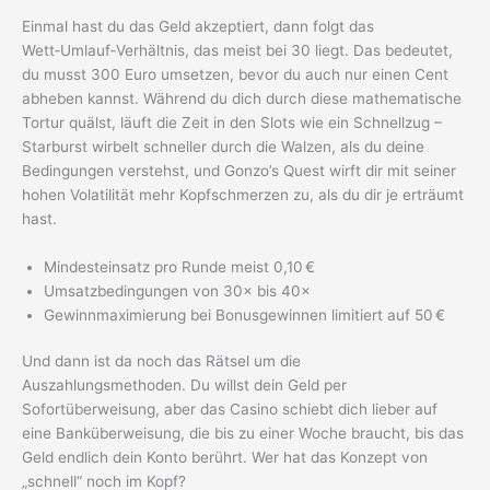
Einmal hast du das Geld akzeptiert, dann folgt das
Wett‑Umlauf‑Verhältnis, das meist bei 30 liegt. Das bedeutet,
du musst 300 Euro umsetzen, bevor du auch nur einen Cent
abheben kannst. Während du dich durch diese mathematische
Tortur quälst, läuft die Zeit in den Slots wie ein Schnellzug –
Starburst wirbelt schneller durch die Walzen, als du deine
Bedingungen verstehst, und Gonzo’s Quest wirft dir mit seiner
hohen Volatilität mehr Kopfschmerzen zu, als du dir je erträumt
hast.
Mindesteinsatz pro Runde meist 0,10 €
Umsatzbedingungen von 30× bis 40×
Gewinnmaximierung bei Bonusgewinnen limitiert auf 50 €
Und dann ist da noch das Rätsel um die
Auszahlungsmethoden. Du willst dein Geld per
Sofortüberweisung, aber das Casino schiebt dich lieber auf
eine Banküberweisung, die bis zu einer Woche braucht, bis das
Geld endlich dein Konto berührt. Wer hat das Konzept von
„schnell“ noch im Kopf?