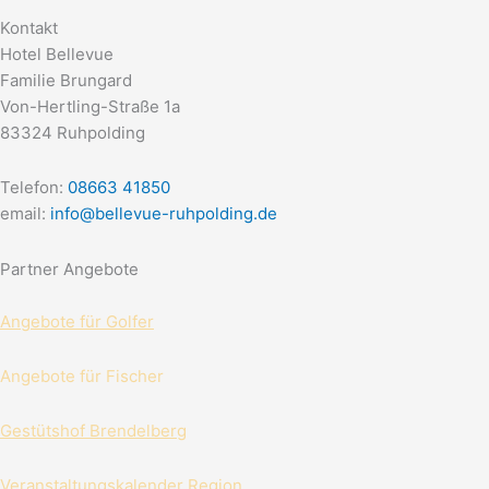
Kontakt
Hotel Bellevue
Familie Brungard
Von-Hertling-Straße 1a
83324 Ruhpolding
Telefon:
08663 41850
email:
info@bellevue-ruhpolding.de
Partner Angebote
Angebote für Golfer
Angebote für Fischer
Gestütshof Brendelberg
Veranstaltungskalender Region