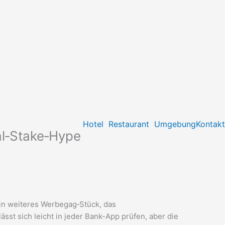
Hotel
Restaurant
Umgebung
Kontakt
al‑Stake‑Hype
ein weiteres Werbegag‑Stück, das
sst sich leicht in jeder Bank-App prüfen, aber die