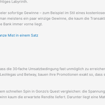
tiges Labyrinth.
eler sofortige Gewinne – zum Beispiel im Stil eines kostenlosen
an meistens ein paar winzige Gewinne, die kaum die Transakti
ie Bank immer vorne liegt.
nze Mist in einem Satz
 dass die 30‑fache Umsatzbedingung fast unmöglich zu erreichen
ter LeoVegas und Betway, bauen ihre Promotionen exakt so, dass
inem schnellen Spin in Gonzo’s Quest vergleichen: die Spannung
winn kaum die erwartete Rendite liefert. Darunter liegt eine Math