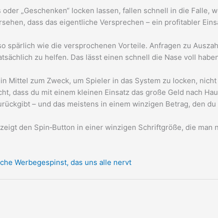
 oder „Geschenken“ locken lassen, fallen schnell in die Falle, w
hen, dass das eigentliche Versprechen – ein profitabler Einsat
uso spärlich wie die versprochenen Vorteile. Anfragen zu Ausz
atsächlich zu helfen. Das lässt einen schnell die Nase voll habe
 ein Mittel zum Zweck, um Spieler in das System zu locken, nich
ht, dass du mit einem kleinen Einsatz das große Geld nach Haus
urückgibt – und das meistens in einem winzigen Betrag, den d
eigt den Spin‑Button in einer winzigen Schriftgröße, die man nu
iche Werbegespinst, das uns alle nervt