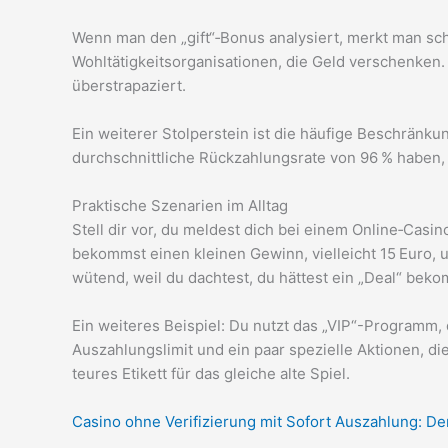
Wenn man den „gift“‑Bonus analysiert, merkt man schn
Wohltätigkeitsorganisationen, die Geld verschenken. 
überstrapaziert.
Ein weiterer Stolperstein ist die häufige Beschränku
durchschnittliche Rückzahlungsrate von 96 % haben, 
Praktische Szenarien im Alltag
Stell dir vor, du meldest dich bei einem Online‑Casi
bekommst einen kleinen Gewinn, vielleicht 15 Euro,
wütend, weil du dachtest, du hättest ein „Deal“ beko
Ein weiteres Beispiel: Du nutzt das „VIP“-Programm, d
Auszahlungslimit und ein paar spezielle Aktionen, di
teures Etikett für das gleiche alte Spiel.
Casino ohne Verifizierung mit Sofort Auszahlung: 