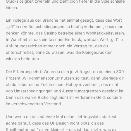
Glückslosigkeit zweifeln und zieht dich tiefer in die Spielschleife
hinein.
Ein Kollege aus der Branche hat einmal gesagt, dass das Wort
„gift“ in den Bonusbedingungen so häufig vorkommt, dass man
denken könnte, das Casino betreibe einen Wohltätigkeitsverein.
In Wahrheit ist das ein falscher Eindruck, weil das Wort „gift“ in
Anführungszeichen immer noch ein Vertrag ist, den du
unterschreibst, ohne zu wissen, was die Kleingedruckten
wirklich bedeuten.
Die Erfahrung lehrt: Wenn du dich jetzt fragst, ob du einen 300
Prozent „Willkommensbonus“ nutzen solltest, dann überlege dir,
ob du lieber deine Zeit in einem Hobby investierst, das nicht
von Umsatzbedingungen und Auszahlungsgrenzen gespickt ist.
Denn das wahre Risiko liegt nicht im verlorenen Geld, sondern
im verschwendeten Verstand.
Und wenn du das nächste Mal deine Lieblingsslots startest,
achte darauf, dass das UI-Design nicht plötzlich das
Spielfenster auf 1 px verkleinert – das ist das letzte, was ein