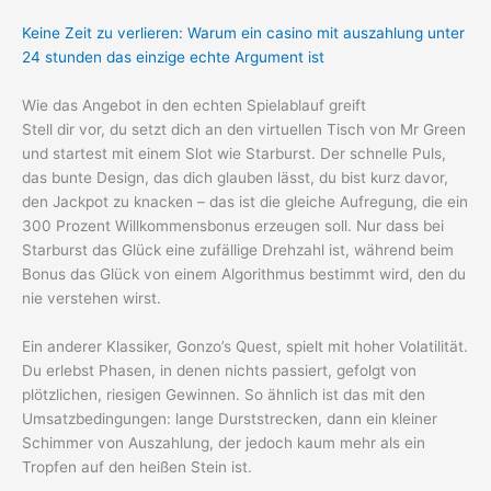
Keine Zeit zu verlieren: Warum ein casino mit auszahlung unter
24 stunden das einzige echte Argument ist
Wie das Angebot in den echten Spielablauf greift
Stell dir vor, du setzt dich an den virtuellen Tisch von Mr Green
und startest mit einem Slot wie Starburst. Der schnelle Puls,
das bunte Design, das dich glauben lässt, du bist kurz davor,
den Jackpot zu knacken – das ist die gleiche Aufregung, die ein
300 Prozent Willkommensbonus erzeugen soll. Nur dass bei
Starburst das Glück eine zufällige Drehzahl ist, während beim
Bonus das Glück von einem Algorithmus bestimmt wird, den du
nie verstehen wirst.
Ein anderer Klassiker, Gonzo’s Quest, spielt mit hoher Volatilität.
Du erlebst Phasen, in denen nichts passiert, gefolgt von
plötzlichen, riesigen Gewinnen. So ähnlich ist das mit den
Umsatzbedingungen: lange Durststrecken, dann ein kleiner
Schimmer von Auszahlung, der jedoch kaum mehr als ein
Tropfen auf den heißen Stein ist.