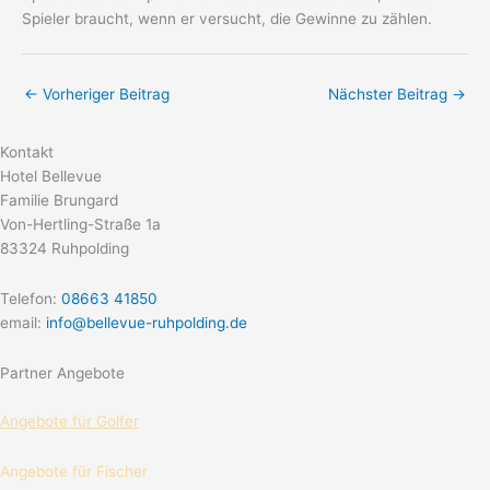
Spieler braucht, wenn er versucht, die Gewinne zu zählen.
←
Vorheriger Beitrag
Nächster Beitrag
→
Kontakt
Hotel Bellevue
Familie Brungard
Von-Hertling-Straße 1a
83324 Ruhpolding
Telefon:
08663 41850
email:
info@bellevue-ruhpolding.de
Partner Angebote
Angebote für Golfer
Angebote für Fischer