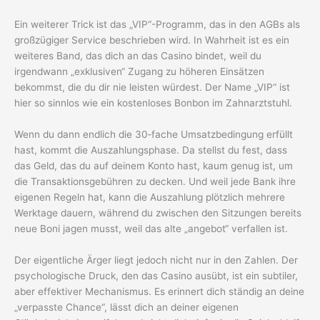
Ein weiterer Trick ist das „VIP“-Programm, das in den AGBs als
großzügiger Service beschrieben wird. In Wahrheit ist es ein
weiteres Band, das dich an das Casino bindet, weil du
irgendwann „exklusiven“ Zugang zu höheren Einsätzen
bekommst, die du dir nie leisten würdest. Der Name „VIP“ ist
hier so sinnlos wie ein kostenloses Bonbon im Zahnarztstuhl.
Wenn du dann endlich die 30‑fache Umsatzbedingung erfüllt
hast, kommt die Auszahlungsphase. Da stellst du fest, dass
das Geld, das du auf deinem Konto hast, kaum genug ist, um
die Transaktionsgebühren zu decken. Und weil jede Bank ihre
eigenen Regeln hat, kann die Auszahlung plötzlich mehrere
Werktage dauern, während du zwischen den Sitzungen bereits
neue Boni jagen musst, weil das alte „angebot“ verfallen ist.
Der eigentliche Ärger liegt jedoch nicht nur in den Zahlen. Der
psychologische Druck, den das Casino ausübt, ist ein subtiler,
aber effektiver Mechanismus. Es erinnert dich ständig an deine
„verpasste Chance“, lässt dich an deiner eigenen