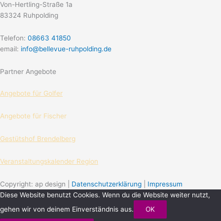
Von-Hertling-Straße 1a
83324 Ruhpolding
Telefon:
08663 41850
email:
info@bellevue-ruhpolding.de
Partner Angebote
Angebote für Golfer
Angebote für Fischer
Gestütshof Brendelberg
Veranstaltungskalender Region
Copyright: ap design |
Datenschutzerklärung
|
Impressum
Diese Website benutzt Cookies. Wenn du die Website weiter nutzt,
gehen wir von deinem Einverständnis aus.
OK