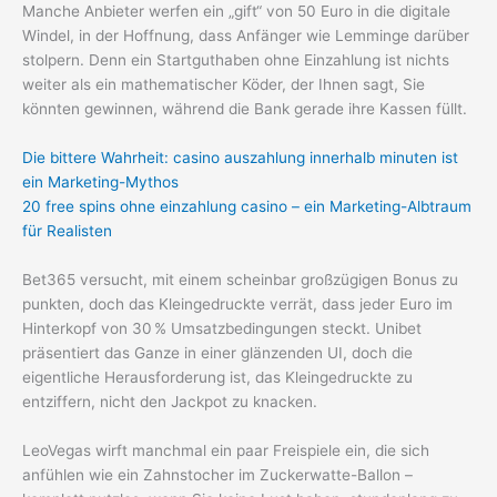
Manche Anbieter werfen ein „gift“ von 50 Euro in die digitale
Windel, in der Hoffnung, dass Anfänger wie Lemminge darüber
stolpern. Denn ein Startguthaben ohne Einzahlung ist nichts
weiter als ein mathematischer Köder, der Ihnen sagt, Sie
könnten gewinnen, während die Bank gerade ihre Kassen füllt.
Die bittere Wahrheit: casino auszahlung innerhalb minuten ist
ein Marketing-Mythos
20 free spins ohne einzahlung casino – ein Marketing-Albtraum
für Realisten
Bet365 versucht, mit einem scheinbar großzügigen Bonus zu
punkten, doch das Kleingedruckte verrät, dass jeder Euro im
Hinterkopf von 30 % Umsatzbedingungen steckt. Unibet
präsentiert das Ganze in einer glänzenden UI, doch die
eigentliche Herausforderung ist, das Kleingedruckte zu
entziffern, nicht den Jackpot zu knacken.
LeoVegas wirft manchmal ein paar Freispiele ein, die sich
anfühlen wie ein Zahnstocher im Zuckerwatte-Ballon –