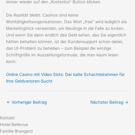
immer wieder auf den „Kostenlos“-Button klicken.
Die Realität bleibt: Casinos sind keine
Wohltätigkeitsorganisationen. Das Wort „free“ wird lediglich als
Marketingtrick verwendet, um Neulinge in die Falle zu locken.
Und wenn Sie dann endlich das Geld sehen, das Sie eigentlich
hätten behalten können, ist der Kundensupport schon dabei,
das UI-Problem zu beheben – zum Beispiel die winzige
Schriftgröße im Auszahlungsformular, die man kaum lesen
kann.
Online Casino mit Video Slots: Der kalte Schachtelrahmen für
Ihre Geldverloren‑Sucht
←
Vorheriger Beitrag
Nächster Beitrag
→
Kontakt
Hotel Bellevue
Familie Brungard