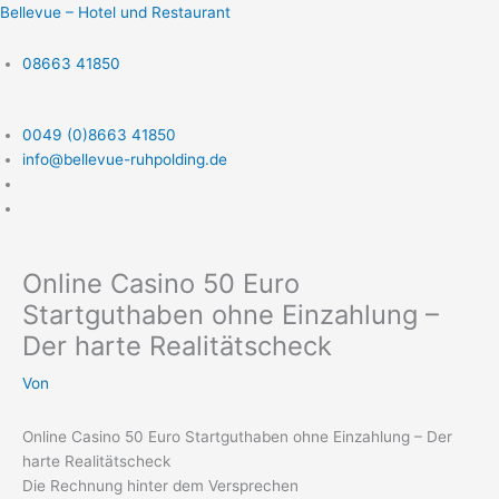
Zum
Bellevue – Hotel und Restaurant
Inhalt
springen
08663 41850
0049 (0)8663 41850
info@bellevue-ruhpolding.de
Menü
Online Casino 50 Euro
Startguthaben ohne Einzahlung –
Der harte Realitätscheck
Von
Online Casino 50 Euro Startguthaben ohne Einzahlung – Der
harte Realitätscheck
Die Rechnung hinter dem Versprechen