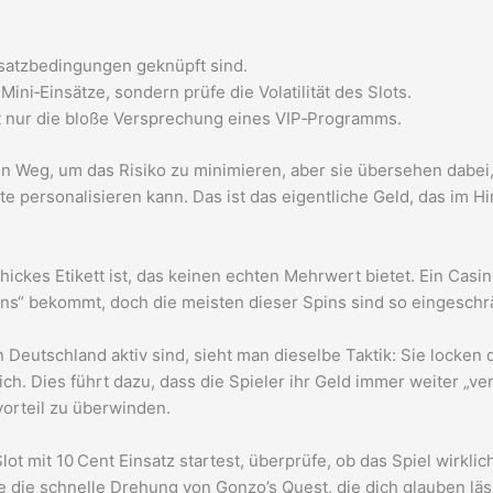
satzbedingungen geknüpft sind.
ni‑Einsätze, sondern prüfe die Volatilität des Slots.
ht nur die bloße Versprechung eines VIP‑Programms.
 ein Weg, um das Risiko zu minimieren, aber sie übersehen dabe
personalisieren kann. Das ist das eigentliche Geld, das im Hin
 schickes Etikett ist, das keinen echten Mehrwert bietet. Ein C
pins“ bekommt, doch die meisten dieser Spins sind so eingesch
 in Deutschland aktiv sind, sieht man dieselbe Taktik: Sie locke
h. Dies führt dazu, dass die Spieler ihr Geld immer weiter „ve
vorteil zu überwinden.
ot mit 10 Cent Einsatz startest, überprüfe, ob das Spiel wirkli
 wie die schnelle Drehung von Gonzo’s Quest, die dich glauben 