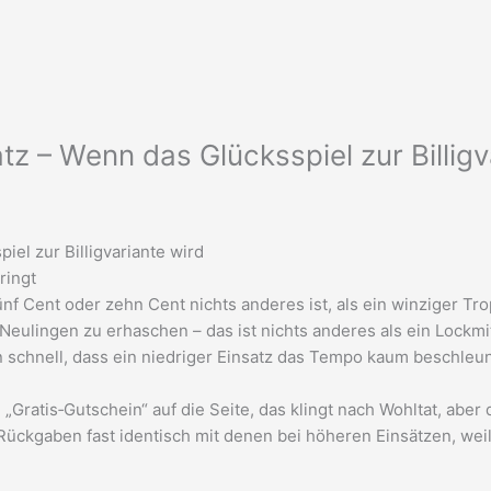
tz – Wenn das Glücksspiel zur Billigv
iel zur Billigvariante wird
ringt
nf Cent oder zehn Cent nichts anderes ist, als ein winziger Tr
eulingen zu erhaschen – das ist nichts anderes als ein Lockmit
schnell, dass ein niedriger Einsatz das Tempo kaum beschleun
 „Gratis‑Gutschein“ auf die Seite, das klingt nach Wohltat, aber
Rückgaben fast identisch mit denen bei höheren Einsätzen, wei