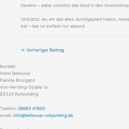
Gewinn – dabei schmilzt das Geld in den Gewinnlinien
Und jetzt, wo wir das alles durchgeplant haben, mu
hat – das ist einfach nur absurd.
←
Vorheriger Beitrag
Kontakt
Hotel Bellevue
Familie Brungard
Von-Hertling-Straße 1a
83324 Ruhpolding
Telefon:
08663 41850
email:
info@bellevue-ruhpolding.de