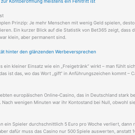
ur Kontoeröffnung meistens ein Fehltritt ist
st
m simplen Prinzip: Je mehr Menschen mit wenig Geld spielen, de
ren. Ein kurzer Blick auf die Statistik von Bet365 zeigt, dass
ar klein, aber permanent sind.
lität hinter den glänzenden Werbeversprechen
 ein kleiner Einsatz wie ein „Freigetränk“ wirkt – man fühlt si
as ist das, wo das Wort „gift“ in Anführungszeichen kommt – Ca
liebten europäischen Online‑Casino, das in Deutschland stark bew
t. Nach wenigen Minuten war ihr Kontostand bei Null, obwohl sie 
n ein Spieler durchschnittlich 5 Euro pro Woche verliert, dann
ber dafür muss das Casino nur 500 Spiele auswerten, anstatt 1