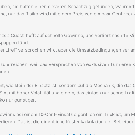
lauben, sie hätten einen cleveren Schachzug gefunden, während 
be, nur das Risiko wird mit einem Preis von ein paar Cent reduz
onzo’s Quest, hofft auf schnelle Gewinne, und verliert nach 15 
spappen führt.
der „frei“ versprochen wird, aber die Umsatzbedingungen verla
s zu erreichen, weil das Versprechen von exklusiven Turnieren 
ngen.
, wie klein der Einsatz ist, sondern auf die Mechanik, die das 
 mit hoher Volatilität und einem, das einfach nur schnell rotier
ko nur günstiger.
winns bei einem 10‑Cent-Einsatz eigentlich ein Trick ist, um Me
rlieren. Das ist die eigentliche Kostenkalkulation der Betreiber.