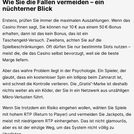
Wie Sie die Fallen vermeiden – ein
nüchterner Blick
Erstens, prüfen Sie immer die maximalen Auszahlungen. Wenn das
Casino Ihnen sagt, Sie können nur 10 € aus einem 50 €‑Bonus
erhalten, dann ist das kein Bonus, das ist ein
Taschengeld‑Versuch. Zweitens, achten Sie auf die
Spielbeschränkungen. Oft dürfen Sie nur bestimmte Slots nutzen –
meist die, die das Casino selbst bevorzugt, weil sie die beste
Marge liefern.
Aber das wahre Problem liegt in der Psychologie. Ein Spieler, der
glaubt, dass ein kostenloser Spin ein lollipop beim Zahnarzt ist,
wird schnell die Kontrolle verlieren. Die „Gratis“-Marke ist deshalb
nichts weiter als ein Köder, der Sie in ein Netzwerk aus unzähligen
Mikro‑Verlusten führt.
Wenn Sie trotzdem ein Risiko eingehen wollen, wählen Sie Spiele
mit hohem RTP (Return to Player) und vermeiden Sie Jackpots, die
meist mit niedrigerem RTP einhergehen. Das ist nicht glamourös,
aber es ist der einzige Weg, um das System nicht völlig zu
überlisten.