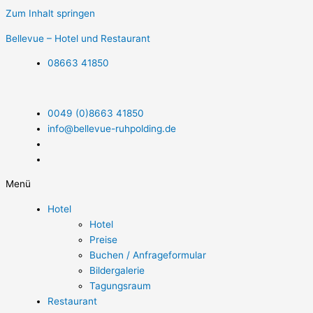
Zum Inhalt springen
Bellevue – Hotel und Restaurant
08663 41850
0049 (0)8663 41850
info@bellevue-ruhpolding.de
Menü
Hotel
Hotel
Preise
Buchen / Anfrageformular
Bildergalerie
Tagungsraum
Restaurant