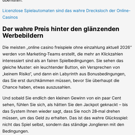
Licenzlose Spielautomaten sind das wahre Drecksloch der Online-
Casinos
Der wahre Preis hinter den glänzenden
Werbebildern
Die meisten „online casino freispiele ohne einzahlung aktuell 2026“
werden von Marketing-Teams erstellt, die mehr an Klickzahlen
interessiert sind als an fairen Spielbedingungen. Sie sehen das
gleiche Muster: ein leuchtender Button, ein Versprechen von
„keinem Risiko“, und dann ein Labyrinth aus Bonusbedingungen,
das Sie erst durchkämmen müssen, bevor Sie überhaupt die
Chance haben, etwas auszusahlen.
Und sobald Sie endlich den kleinen Gewinn von ein paar Cent
sehen, fühlen Sie sich, als hätten Sie den Jackpot geknackt – bis
das System Ihnen wieder sagt, dass Sie noch 28‑mal drehen
müssen, um das Geld zu erhalten. Das ist das wahre Glücksspiel:
nicht das Spiel selbst, sondern das ständige Jonglieren mit den
Bedingungen.