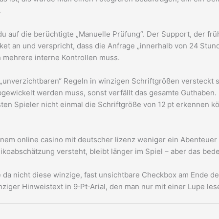
.
du auf die berüchtigte „Manuelle Prüfung“. Der Support, der fr
cket an und verspricht, dass die Anfrage „innerhalb von 24 Stun
ch mehrere interne Kontrollen muss.
 „unverzichtbaren“ Regeln in winzigen Schriftgrößen versteckt si
gewickelt werden muss, sonst verfällt das gesamte Guthaben. 
n Spieler nicht einmal die Schriftgröße von 12 pt erkennen kö
inem online casino mit deutscher lizenz weniger ein Abenteuer
koabschätzung versteht, bleibt länger im Spiel – aber das bede
e da nicht diese winzige, fast unsichtbare Checkbox am Ende der
ziger Hinweistext in 9‑Pt‑Arial, den man nur mit einer Lupe les