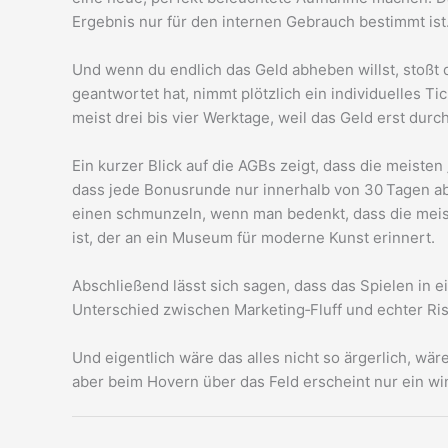
Ergebnis nur für den internen Gebrauch bestimmt ist
Und wenn du endlich das Geld abheben willst, stoßt 
geantwortet hat, nimmt plötzlich ein individuelles Ti
meist drei bis vier Werktage, weil das Geld erst dur
Ein kurzer Blick auf die AGBs zeigt, dass die meisten
dass jede Bonusrunde nur innerhalb von 30 Tagen ab
einen schmunzeln, wenn man bedenkt, dass die meiste
ist, der an ein Museum für moderne Kunst erinnert.
Abschließend lässt sich sagen, dass das Spielen in e
Unterschied zwischen Marketing‑Fluff und echter Risi
Und eigentlich wäre das alles nicht so ärgerlich, wär
aber beim Hovern über das Feld erscheint nur ein win