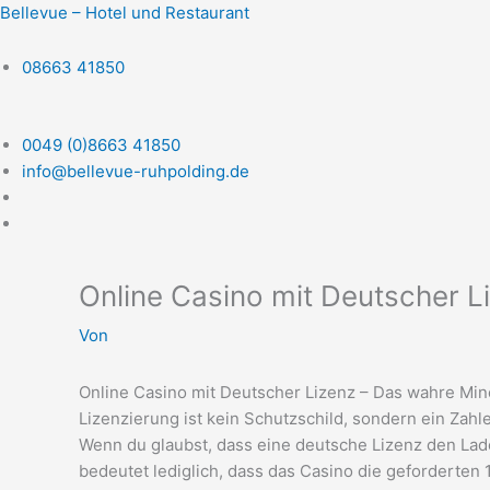
Zum
Bellevue – Hotel und Restaurant
Inhalt
springen
08663 41850
0049 (0)8663 41850
info@bellevue-ruhpolding.de
Online Casino mit Deutscher L
Von
Online Casino mit Deutscher Lizenz – Das wahre Min
Lizenzierung ist kein Schutzschild, sondern ein Zahl
Wenn du glaubst, dass eine deutsche Lizenz den Lad
bedeutet lediglich, dass das Casino die geforderten