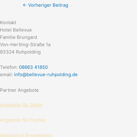
←
Vorheriger Beitrag
Kontakt
Hotel Bellevue
Familie Brungard
Von-Hertling-Straße 1a
83324 Ruhpolding
Telefon:
08663 41850
email:
info@bellevue-ruhpolding.de
Partner Angebote
Angebote für Golfer
Angebote für Fischer
Gestütshof Brendelberg