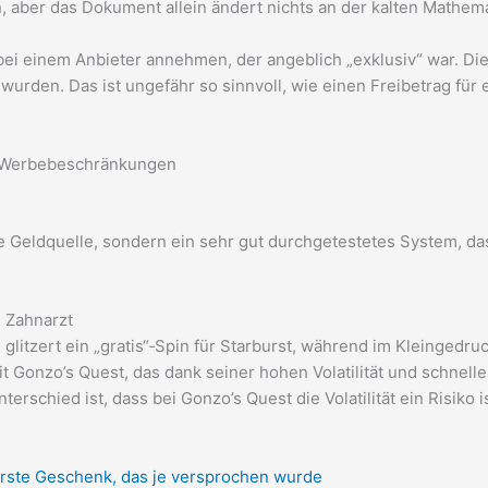
n, aber das Dokument allein ändert nichts an der kalten Mathem
ei einem Anbieter annehmen, der angeblich „exklusiv“ war. Di
v wurden. Das ist ungefähr so sinnvoll, wie einen Freibetrag für
s, Werbebeschränkungen
 Geldquelle, sondern ein sehr gut durchgetestetes System, das 
m Zahnarzt
 glitzert ein „gratis“‑Spin für Starburst, während im Kleingedr
it Gonzo’s Quest, das dank seiner hohen Volatilität und schnell
terschied ist, dass bei Gonzo’s Quest die Volatilität ein Risiko i
terste Geschenk, das je versprochen wurde