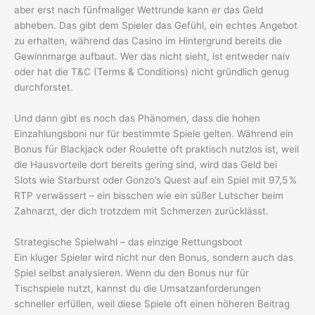
aber erst nach fünfmaliger Wett­runde kann er das Geld
abheben. Das gibt dem Spieler das Gefühl, ein echtes Angebot
zu erhalten, während das Casino im Hintergrund bereits die
Gewinnmarge aufbaut. Wer das nicht sieht, ist entweder naiv
oder hat die T&C (Terms & Conditions) nicht gründlich genug
durchforstet.
Und dann gibt es noch das Phänomen, dass die hohen
Einzahlungsboni nur für bestimmte Spiele gelten. Während ein
Bonus für Blackjack oder Roulette oft praktisch nutzlos ist, weil
die Hausvorteile dort bereits gering sind, wird das Geld bei
Slots wie Starburst oder Gonzo’s Quest auf ein Spiel mit 97,5 %
RTP verwässert – ein bisschen wie ein süßer Lutscher beim
Zahnarzt, der dich trotzdem mit Schmerzen zurücklässt.
Strategische Spielwahl – das einzige Rettungsboot
Ein kluger Spieler wird nicht nur den Bonus, sondern auch das
Spiel selbst analysieren. Wenn du den Bonus nur für
Tischspiele nutzt, kannst du die Umsatzanforderungen
schneller erfüllen, weil diese Spiele oft einen höheren Beitrag