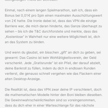
Einmal, nach einem langen Spielmarathon, sah ich, dass ein
Bonus bei 0,01 € pro Spin einen maximalen Ausschüttungswert
von 2 € hatte. Die Ironie dabei ist, dass das VPN die einzige
Barriere war, die mich daran hinderte, das Ganze überhaupt zu
sehen – bis ich die T&C durchforstete und merkte, dass das
„Kostenlose“ in Wahrheit nur eine weitere Möglichkeit ist, dich
an das System zu binden.
Und wenn du glaubst, ein bisschen „gift“ an dich zu geben, sei
gewarnt: Das Casino ist kein Wohltätigkeitsverein, der Geld
verschenkt. Jede „Gratisrunde“ ist ein Pfeil, der darauf abzielt,
deine Bankroll zu füllen, indem du dich in endlosen Runden
verlierst, die genauso schnell vergehen wie das Flackern einer
alten Desktop‑Anzeige.
Die Realität ist, dass das VPN zwar deine IP verschleiert, doch
die mathematischen Modelle hinter den Boni bleiben dieselben.
Die Gewinnwahrscheinlichkeiten sind so voreingenommen,
dass du dich eher in einer Warteschlange für das nächste