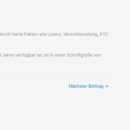
durch harte Fakten wie Lizenz, Verschlüsselung, KYC
Jahre verfügbar ist, ist in einer Schriftgröße von
Nächster Beitrag
→