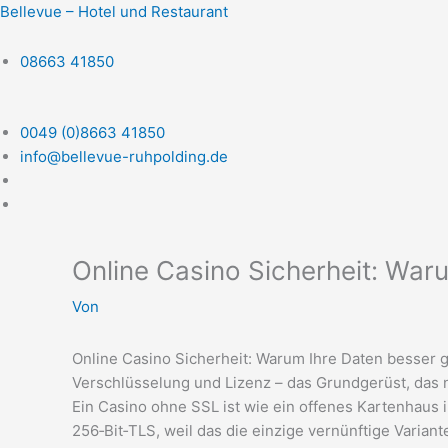
Zum
Bellevue – Hotel und Restaurant
Inhalt
springen
08663 41850
0049 (0)8663 41850
info@bellevue-ruhpolding.de
Online Casino Sicherheit: Waru
Von
Online Casino Sicherheit: Warum Ihre Daten besser ge
Verschlüsselung und Lizenz – das Grundgerüst, das 
Ein Casino ohne SSL ist wie ein offenes Kartenhaus 
256‑Bit‑TLS, weil das die einzige vernünftige Variant