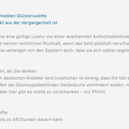
mobilen Glücksroulette
ikt aus der Vergangenheit ist
hne eine gültige Lizenz von einer anerkannten Aufsichtsbehörde
h keinen rechtlichen Rückhalt, wenn das Geld plötzlich verschw
 sie verlangen von den Spielern auch, dass sie sich selbst regelm
n, als Sie denken
deutschen Anbieter sind inzwischen so streng, dass Sie fast e
eil die Glücksspielbehörden Geldwäsche verhindern wollen, ni
ber hier gibt es nichts zu verschenken – nur Pflicht.
lfie
 bis zu 48 Stunden dauern kann