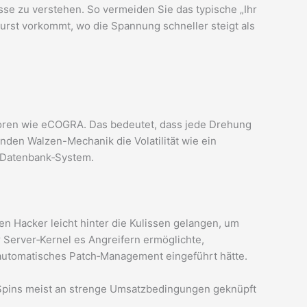
sse zu verstehen. So vermeiden Sie das typische „Ihr
rburst vorkommt, wo die Spannung schneller steigt als
boren wie eCOGRA. Das bedeutet, dass jede Drehung
nden Walzen-Mechanik die Volatilität wie ein
es Datenbank‑System.
 Hacker leicht hinter die Kulissen gelangen, um
er Server‑Kernel es Angreifern ermöglichte,
automatisches Patch‑Management eingeführt hätte.
e” Spins meist an strenge Umsatzbedingungen geknüpft