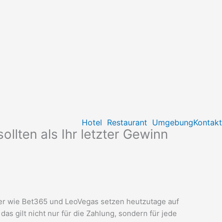
Hotel
Restaurant
Umgebung
Kontakt
llten als Ihr letzter Gewinn
iber wie Bet365 und LeoVegas setzen heutzutage auf
das gilt nicht nur für die Zahlung, sondern für jede