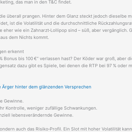
rketing, das man in den T&C findet.
ie überall prangen. Hinter dem Glanz steckt jedoch dieselbe 
idet, ist die Volatilität und die durchschnittliche Rückzahlungs
ne eher wie ein Zahnarzt‑Lollipop sind – süß, aber vergänglich.
h aus dem Nichts kommt.
gen erkennt
200% Bonus bis 100 €“ verlassen hast? Der Köder war groß, aber
nsatz dazu gibt es Spiele, bei denen die RTP bei 97 % oder m
e Ärger hinter dem glänzenden Versprechen
ige Gewinne.
hr Kontrolle, weniger zufällige Schwankungen.
enziell lebensverändernde Gewinne.
sondern auch das Risiko‑Profil. Ein Slot mit hoher Volatilität ka