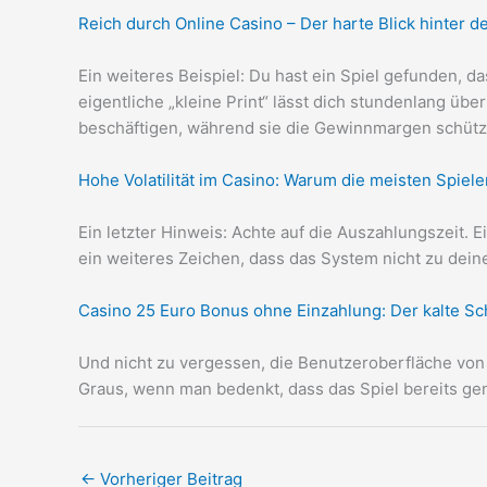
Reich durch Online Casino – Der harte Blick hinter 
Ein weiteres Beispiel: Du hast ein Spiel gefunden, 
eigentliche „kleine Print“ lässt dich stundenlang üb
beschäftigen, während sie die Gewinnmargen schütz
Hohe Volatilität im Casino: Warum die meisten Spiele
Ein letzter Hinweis: Achte auf die Auszahlungszeit
ein weiteres Zeichen, dass das System nicht zu dein
Casino 25 Euro Bonus ohne Einzahlung: Der kalte Sc
Und nicht zu vergessen, die Benutzeroberfläche von 
Graus, wenn man bedenkt, dass das Spiel bereits gen
←
Vorheriger Beitrag