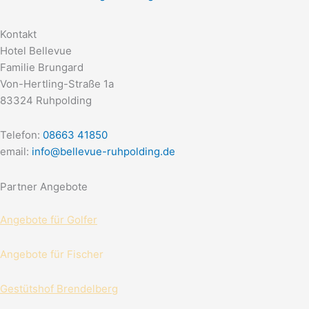
Kontakt
Hotel Bellevue
Familie Brungard
Von-Hertling-Straße 1a
83324 Ruhpolding
Telefon:
08663 41850
email:
info@bellevue-ruhpolding.de
Partner Angebote
Angebote für Golfer
Angebote für Fischer
Gestütshof Brendelberg