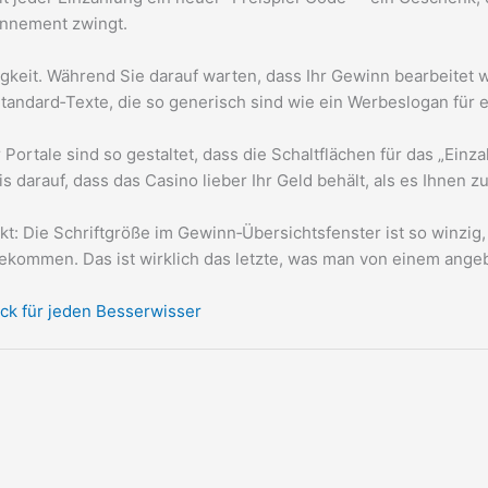
bonnement zwingt.
gkeit. Während Sie darauf warten, dass Ihr Gewinn bearbeitet w
tandard‑Texte, die so generisch sind wie ein Werbeslogan für 
Portale sind so gestaltet, dass die Schaltflächen für das „Einz
 darauf, dass das Casino lieber Ihr Geld behält, als es Ihnen 
t: Die Schriftgröße im Gewinn‑Übersichtsfenster ist so winzig,
 bekommen. Das ist wirklich das letzte, was man von einem ang
eck für jeden Besserwisser