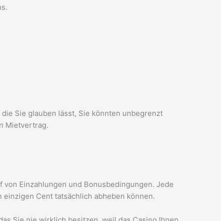
ns.
die Sie glauben lässt, Sie könnten unbegrenzt
n Mietvertrag.
slauf von Einzahlungen und Bonusbedingungen. Jede
en einzigen Cent tatsächlich abheben können.
as Sie nie wirklich besitzen, weil das Casino Ihnen