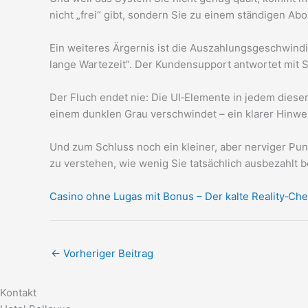
nicht „frei“ gibt, sondern Sie zu einem ständigen A
Ein weiteres Ärgernis ist die Auszahlungsgeschwindi
lange Wartezeit”. Der Kundensupport antwortet mit S
Der Fluch endet nie: Die UI‑Elemente in jedem dieser 
einem dunklen Grau verschwindet – ein klarer Hinweis
Und zum Schluss noch ein kleiner, aber nerviger Punk
zu verstehen, wie wenig Sie tatsächlich ausbezahlt
Casino ohne Lugas mit Bonus – Der kalte Reality‑Ch
←
Vorheriger Beitrag
Kontakt