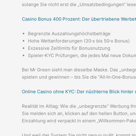
solange Sie nicht erst die „Umsatzbedingungen“ lese
Casino Bonus 400 Prozent: Der übertriebene Werbet
Begrenzte Auszahlungshöchstbeträge
Hohe Wettanforderungen (30‑x bis 50‑x Bonus)
Exzessive Zeitlimits für Bonusnutzung
Spieler‑KYC Prüfungen, die jedes Mal neue Doku
Bei Mr Green sieht man dieselbe Maske. Das „unbegr
spielen und gewinnen – bis Sie die “All‑In‑One‑Bonus
Online Casino ohne KYC: Der nüchterne Blick hinter
Realität im Alltag: Wie die „unbegrenzte“ Werbung Ihr
Sie melden sich an, klicken auf den hellen Button, 
Einzahlung wird verpackt in einem „Willkommen‑Paket
Und weil das System Sie nicht genug quält, kommt mit