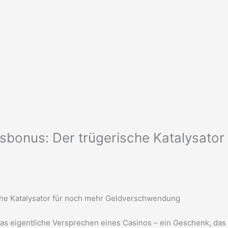
sbonus: Der trügerische Katalysator
che Katalysator für noch mehr Geldverschwendung
 eigentliche Versprechen eines Casinos – ein Geschenk, das plöt