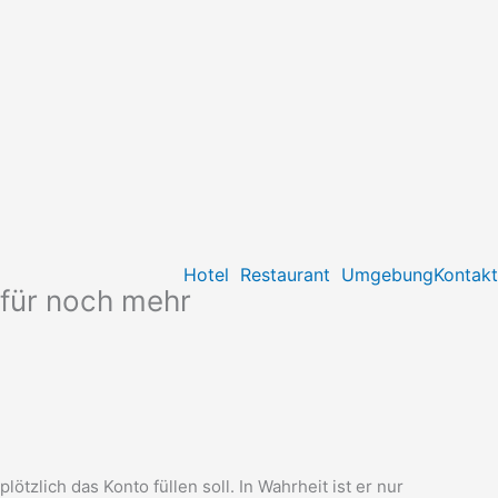
Hotel
Restaurant
Umgebung
Kontakt
 für noch mehr
zlich das Konto füllen soll. In Wahrheit ist er nur