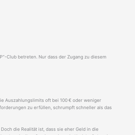
VIP“-Club betreten. Nur dass der Zugang zu diesem
ie Auszahlungslimits oft bei 100 € oder weniger
forderungen zu erfüllen, schrumpft schneller als das
och die Realität ist, dass sie eher Geld in die