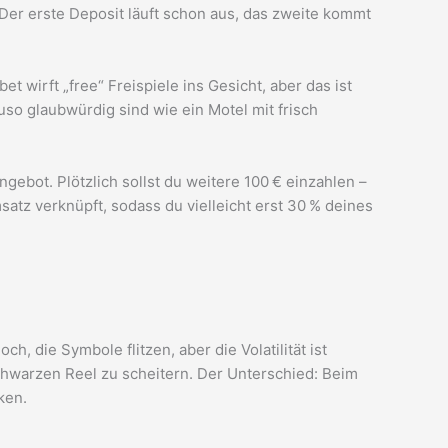
 Der erste Deposit läuft schon aus, das zweite kommt
t wirft „free“ Freispiele ins Gesicht, aber das ist
so glaubwürdig sind wie ein Motel mit frisch
gebot. Plötzlich sollst du weitere 100 € einzahlen –
tz verknüpft, sodass du vielleicht erst 30 % deines
, die Symbole flitzen, aber die Volatilität ist
chwarzen Reel zu scheitern. Der Unterschied: Beim
ken.