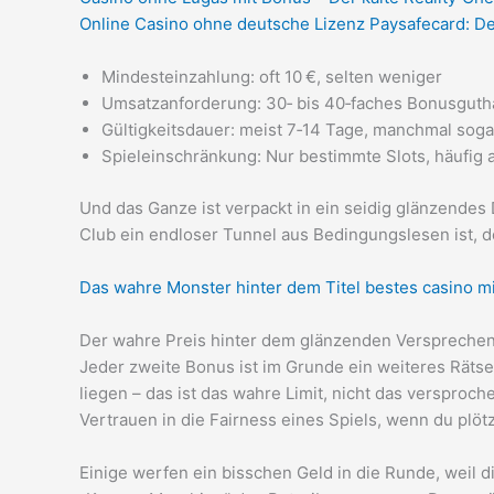
Online Casino ohne deutsche Lizenz Paysafecard: Der
Mindesteinzahlung: oft 10 €, selten weniger
Umsatzanforderung: 30‑ bis 40‑faches Bonusgut
Gültigkeitsdauer: meist 7‑14 Tage, manchmal sog
Spieleinschränkung: Nur bestimmte Slots, häufig
Und das Ganze ist verpackt in ein seidig glänzendes
Club ein endloser Tunnel aus Bedingungslesen ist, d
Das wahre Monster hinter dem Titel bestes casino mi
Der wahre Preis hinter dem glänzenden Verspreche
Jeder zweite Bonus ist im Grunde ein weiteres Rätsel
liegen – das ist das wahre Limit, nicht das versproc
Vertrauen in die Fairness eines Spiels, wenn du plötz
Einige werfen ein bisschen Geld in die Runde, weil di