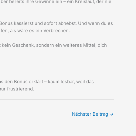
 bereits ihre Gewinne ein – ein Kreislauf, der nie
 Bonus kassierst und sofort abhebst. Und wenn du es
üfen, als wäre es ein Verbrechen.
 kein Geschenk, sondern ein weiteres Mittel, dich
s den Bonus erklärt – kaum lesbar, weil das
nur frustrierend.
Nächster Beitrag
→