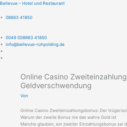
Zum
Bellevue – Hotel und Restaurant
Inhalt
springen
08663 41850
0049 (0)8663 41850
info@bellevue-ruhpolding.de
Online Casino Zweiteinzahlung
Geldverschwendung
Von
Online Casino Zweiteinzahlungsbonus: Der trügeris
Warum der zweite Bonus nie das wahre Gold ist
Manche glauben, ein zweiter Einzahlungsbonus sei das