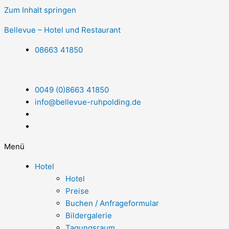
Zum Inhalt springen
Bellevue – Hotel und Restaurant
08663 41850
0049 (0)8663 41850
info@bellevue-ruhpolding.de
Menü
Hotel
Hotel
Preise
Buchen / Anfrageformular
Bildergalerie
Tagungsraum