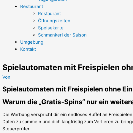
Restaurant
Restaurant
Öffnungszeiten
Speisekarte
Schmankerl der Saison
Umgebung
Kontakt
Spielautomaten mit Freispielen oh
Von
Spielautomaten mit Freispielen ohne Ei
Warum die „Gratis‑Spins“ nur ein weitere
Die Werbung verspricht dir ein endloses Buffet an Freispielen, 
Daten zu sammeln und dich langfristig zum Verlieren zu brin
Steuerprüfer.