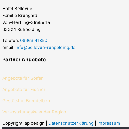
Hotel Bellevue
Familie Brungard
Von-Hertling-Straße 1a
83324 Ruhpolding
Telefon:
08663 41850
email:
info@bellevue-ruhpolding.de
Partner Angebote
Angebote für Golfer
Angebote für Fischer
Gestütshof Brendelberg
Veranstaltungskalender Region
Copyright: ap design |
Datenschutzerklärung
|
Impressum