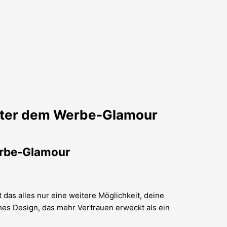
hinter dem Werbe‑Glamour
Werbe‑Glamour
t das alles nur eine weitere Möglichkeit, deine
hes Design, das mehr Vertrauen erweckt als ein