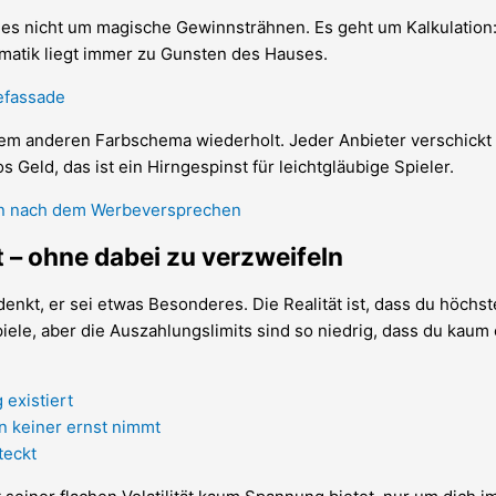
 es nicht um magische Gewinnsträhnen. Es geht um Kalkulation
hematik liegt immer zu Gunsten des Hauses.
efassade
nem anderen Farbschema wiederholt. Jeder Anbieter verschickt d
Geld, das ist ein Hirngespinst für leichtgläubige Spieler.
hen nach dem Werbeversprechen
– ohne dabei zu verzweifeln
r denkt, er sei etwas Besonderes. Die Realität ist, dass du höc
le, aber die Auszahlungslimits sind so niedrig, dass du kaum 
existiert
en keiner ernst nimmt
teckt