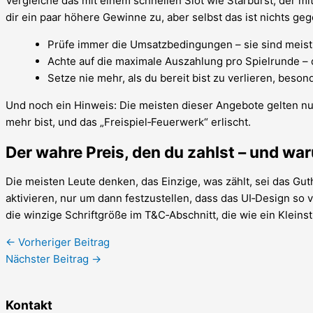
Vergleiche das mit einem schnellen Slot wie Starburst, der mi
dir ein paar höhere Gewinne zu, aber selbst das ist nichts ge
Prüfe immer die Umsatzbedingungen – sie sind meist
Achte auf die maximale Auszahlung pro Spielrunde – da
Setze nie mehr, als du bereit bist zu verlieren, beso
Und noch ein Hinweis: Die meisten dieser Angebote gelten nur
mehr bist, und das „Freispiel‑Feuerwerk“ erlischt.
Der wahre Preis, den du zahlst – und wa
Die meisten Leute denken, das Einzige, was zählt, sei das Guth
aktivieren, nur um dann festzustellen, dass das UI‑Design so 
die winzige Schriftgröße im T&C‑Abschnitt, die wie ein Kleinstb
←
Vorheriger Beitrag
Nächster Beitrag
→
Kontakt