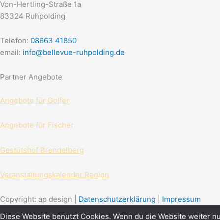
Von-Hertling-Straße 1a
83324 Ruhpolding
Telefon:
08663 41850
email:
info@bellevue-ruhpolding.de
Partner Angebote
Angebote für Golfer
Angebote für Fischer
Gestütshof Brendelberg
Veranstaltungskalender Region
Copyright: ap design |
Datenschutzerklärung
|
Impressum
Diese Website benutzt Cookies. Wenn du die Website weiter nu