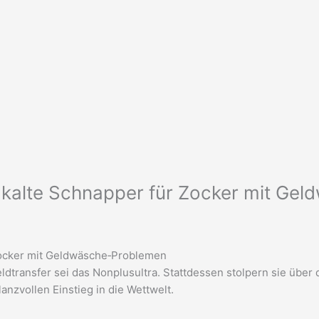
 kalte Schnapper für Zocker mit Ge
Zocker mit Geldwäsche‑Problemen
ldtransfer sei das Nonplusultra. Stattdessen stolpern sie über
nzvollen Einstieg in die Wettwelt.