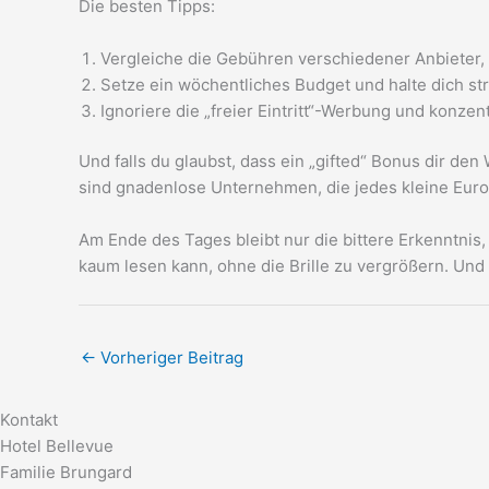
Die besten Tipps:
Vergleiche die Gebühren verschiedener Anbieter, b
Setze ein wöchentliches Budget und halte dich stri
Ignoriere die „freier Eintritt“-Werbung und konzen
Und falls du glaubst, dass ein „gifted“ Bonus dir de
sind gnadenlose Unternehmen, die jedes kleine Euro,
Am Ende des Tages bleibt nur die bittere Erkenntnis,
kaum lesen kann, ohne die Brille zu vergrößern. Und d
←
Vorheriger Beitrag
Kontakt
Hotel Bellevue
Familie Brungard