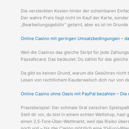
Die versteckten Kosten hinter der scheinbaren Einfa
Der wahre Preis liegt nicht im Kauf der Karte, sonde
„Bearbeitungsgebühr“ getarnt, aber es ist im Grunde
Online Casino mit geringen Umsatzbedingungen – da
Weil die Casinos das gleiche Skript für jede Zahlungs
Paysafecard. Das bedeutet: Du zahlst für das gleiche 
Da gibt es keinen Grund, warum die Gebühren nicht tr
Lesen von rechtlichem Kauderwelsch dich nur von de
Online Casino ohne Oasis mit PayPal bezahlen – Die
Praxisbeispiel: Der schmale Grat zwischen Spielsp
Stell dir vor, du bist in einem echten Wettshop, has
einen 2,5‑Tore‑Über‑Wett­markt, weil das Risiko übe
noch voll – bis das Casino plötzlich eine 10‑Euro‑Wied