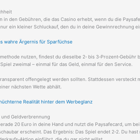
chheit
rn in den Gebühren, die das Casino erhebt, wenn du die Paysafec
 nur ein kleiner Schluckauf, den du in deine Gewinnrechnung e
s wahre Ärgernis für Sparfüchse
methode nutzen, findest du dieselbe 2‑ bis 3‑Prozent‑Gebühr bei
Spiel zweimal – einmal für das Geld, einmal für den Service.
ansparent offengelegt werden sollten. Stattdessen versteckt man
iner nächsten Wette abhält.
 nüchterne Realität hinter dem Werbeglanz
aß und Geldverbrennung
t gerade 20 Euro in deine Hand und nutzt die Paysafecard, um be
rschaubar erscheint. Das Ergebnis: Das Spiel endet 2‑2. Du has
erkaufs‑Aktion einführt, die du gar nicht willst.