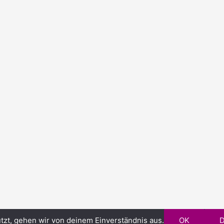
tzt, gehen wir von deinem Einverständnis aus.
OK
D