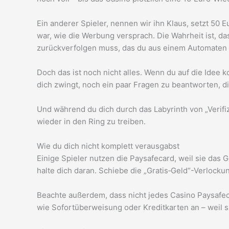
Ein anderer Spieler, nennen wir ihn Klaus, setzt 50 E
war, wie die Werbung versprach. Die Wahrheit ist, d
zurückverfolgen muss, das du aus einem Automate
Doch das ist noch nicht alles. Wenn du auf die Idee
dich zwingt, noch ein paar Fragen zu beantworten, di
Und während du dich durch das Labyrinth von „Verifi
wieder in den Ring zu treiben.
Wie du dich nicht komplett verausgabst
Einige Spieler nutzen die Paysafecard, weil sie das G
halte dich daran. Schiebe die „Gratis‑Geld“-Verlockun
Beachte außerdem, dass nicht jedes Casino Paysafec
wie Sofortüberweisung oder Kreditkarten an – weil si