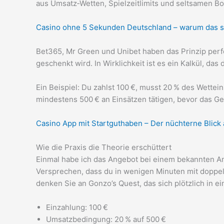
aus Umsatz‑Wetten, Spielzeitlimits und seltsamen B
Casino ohne 5 Sekunden Deutschland – warum das sch
Bet365, Mr Green und Unibet haben das Prinzip perfe
geschenkt wird. In Wirklichkeit ist es ein Kalkül, d
Ein Beispiel: Du zahlst 100 €, musst 20 % des Wette
mindestens 500 € an Einsätzen tätigen, bevor das Gel
Casino App mit Startguthaben – Der nüchterne Blick
Wie die Praxis die Theorie erschüttert
Einmal habe ich das Angebot bei einem bekannten Anb
Versprechen, dass du in wenigen Minuten mit doppelte
denken Sie an Gonzo’s Quest, das sich plötzlich in 
Einzahlung: 100 €
Umsatzbedingung: 20 % auf 500 €