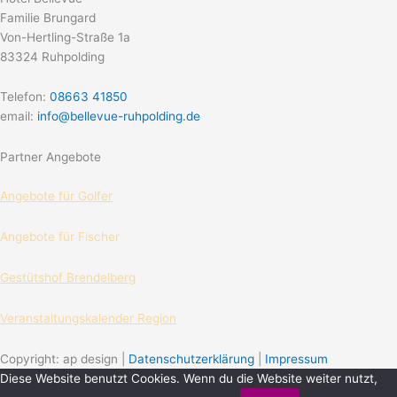
Familie Brungard
Von-Hertling-Straße 1a
83324 Ruhpolding
Telefon:
08663 41850
email:
info@bellevue-ruhpolding.de
Partner Angebote
Angebote für Golfer
Angebote für Fischer
Gestütshof Brendelberg
Veranstaltungskalender Region
Copyright: ap design |
Datenschutzerklärung
|
Impressum
Diese Website benutzt Cookies. Wenn du die Website weiter nutzt,