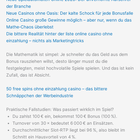
der Branche
Neue Casinos ohne Oasis: Der kalte Schock für jede Bonusfalle
Online Casino große Gewinne möglich – aber nur, wenn du das
Mathe‑Chaos überlebst
Die bittere Realität hinter der liste online casino ohne
einzahlung – nichts als Marketingtricks
Die Mathematik ist simpel: Je schneller du das Geld aus dem
Bonus rausziehen willst, desto länger musst du die
festgelegten, meist hochvolatile Spiele spielen. Und das ist kein
Zufall, das ist Absicht.
50 free spins ohne einzahlung casino – das bittere
Schnäppchen der Werbeindustrie
Praktische Fallstudien: Was passiert wirklich im Spiel?
Du zahlst 100 € ein, bekommst 100 € Bonus (100 %).
Turnover von 30 × bedeutet 6 000 € an Einsätzen.
Durchschnittlicher Slot‑RTP liegt bei 96 %, also bleibt im
Schnitt ein Hausvorteil von 4 %.