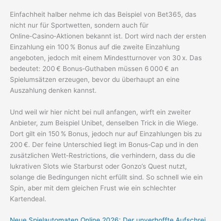
Einfachheit halber nehme ich das Beispiel von Bet365, das
nicht nur für Sportwetten, sondern auch für
Online‑Casino‑Aktionen bekannt ist. Dort wird nach der ersten
Einzahlung ein 100 % Bonus auf die zweite Einzahlung
angeboten, jedoch mit einem Mindestturnover von 30 x. Das
bedeutet: 200 € Bonus‑Guthaben müssen 6 000 € an
Spielumsätzen erzeugen, bevor du überhaupt an eine
Auszahlung denken kannst.
Und weil wir hier nicht bei null anfangen, wirft ein zweiter
Anbieter, zum Beispiel Unibet, denselben Trick in die Wiege.
Dort gilt ein 150 % Bonus, jedoch nur auf Einzahlungen bis zu
200 €. Der feine Unterschied liegt im Bonus‑Cap und in den
zusätzlichen Wett‑Restrictions, die verhindern, dass du die
lukrativen Slots wie Starburst oder Gonzo’s Quest nutzt,
solange die Bedingungen nicht erfüllt sind. So schnell wie ein
Spin, aber mit dem gleichen Frust wie ein schlechter
Kartendeal.
Neue Spielautomaten Online 2026: Der unverhoffte Aufschrei