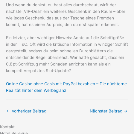
Und wenn du denkst, du hast alles durchschaut, wirft der
nächste „VIP‑Deal“ ein weiteres Geschenk in den Raum – aber
wie jedes Geschenk, das aus der Tasche eines Fremden
kommt, hat es einen Aufpreis, den du erst später erkennst.
Ein letzter, aber wichtiger Hinweis: Achte auf die Schriftgröße
in den T&C. Oft wird die kritische Information in winziger Schrift
dargestellt, sodass du beim schnellen Durchblättern die
entscheidende Regel übersiehst. Wer hätte gedacht, dass ein
0,8 pt‑Schriftzug mehr Schaden anrichten kann als ein
komplett verpatztes Slot‑Update?
Online Casino ohne Oasis mit PayPal bezahlen – Die nüchterne
Realität hinter dem Werbeglanz
←
Vorheriger Beitrag
Nächster Beitrag
→
Kontakt
Hotel Bellevue