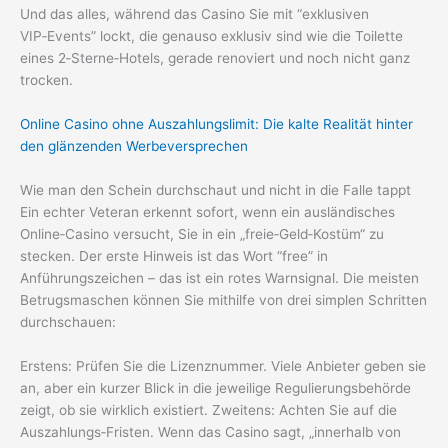
Und das alles, während das Casino Sie mit “exklusiven
VIP‑Events” lockt, die genauso exklusiv sind wie die Toilette
eines 2‑Sterne‑Hotels, gerade renoviert und noch nicht ganz
trocken.
Online Casino ohne Auszahlungslimit: Die kalte Realität hinter
den glänzenden Werbeversprechen
Wie man den Schein durchschaut und nicht in die Falle tappt
Ein echter Veteran erkennt sofort, wenn ein ausländisches
Online‑Casino versucht, Sie in ein „freie‑Geld‑Kostüm“ zu
stecken. Der erste Hinweis ist das Wort “free” in
Anführungszeichen – das ist ein rotes Warnsignal. Die meisten
Betrugsmaschen können Sie mithilfe von drei simplen Schritten
durchschauen:
Erstens: Prüfen Sie die Lizenznummer. Viele Anbieter geben sie
an, aber ein kurzer Blick in die jeweilige Regulierungsbehörde
zeigt, ob sie wirklich existiert. Zweitens: Achten Sie auf die
Auszahlungs‑Fristen. Wenn das Casino sagt, „innerhalb von