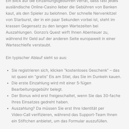
Ein Blick auf die Einzahlungsgebühren verrät, dass fast jedes
ausländische Online‑Casino lieber die Gebühren von Banken
kaut, als den Spieler zu belohnen. Der schnelle Nervenkitzel
von Starburst, der in ein paar Sekunden vorbei ist, steht im
krassen Gegensatz zu den langen Wartezeiten bei
Auszahlungen. Gonzo’s Quest wirft Ihnen Abenteuer zu,
während Ihr Geld auf der anderen Seite europaweit in einer
Warteschleife verstaubt.
Ein typischer Ablauf sieht so aus:
Sie registrieren sich, klicken “kostenloses Geschenk” – das
ist quasi ein “gratis” Eis am Stiel, das Sie im Dunkeln kauen.
Die erste Einzahlung wird mit einer 5‑%igen
Bearbeitungsgebühr belegt.
Der Bonus wird erst freigeschaltet, wenn Sie das 30‑fache
Ihres Einsatzes gedreht haben.
Auszahlung? Da müssen Sie erst Ihre Identität per
Video‑Call verifizieren, während das Support‑Team Ihnen
ein Stiftchen anbietet, um das Formular auszufüllen.