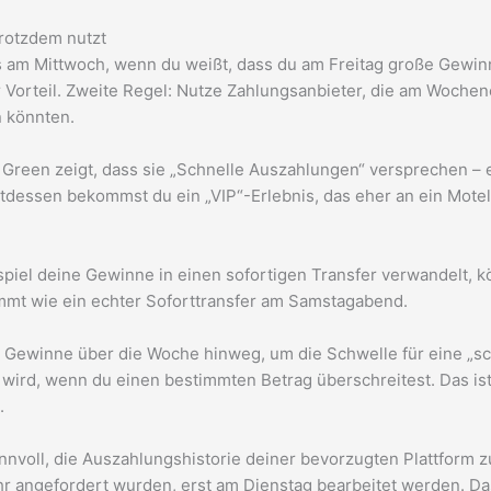
rotzdem nutzt
s am Mittwoch, wenn du weißt, dass du am Freitag große Gewin
r Vorteil. Zweite Regel: Nutze Zahlungsanbieter, die am Wochen
n könnten.
Green zeigt, dass sie „Schnelle Auszahlungen“ versprechen – ei
dessen bekommst du ein „VIP“-Erlebnis, das eher an ein Motel m
spiel deine Gewinne in einen sofortigen Transfer verwandelt, 
ommt wie ein echter Soforttransfer am Samstagabend.
 Gewinne über die Woche hinweg, um die Schwelle für eine „sc
wird, wenn du einen bestimmten Betrag überschreitest. Das ist
.
nnvoll, die Auszahlungshistorie deiner bevorzugten Plattform z
r angefordert wurden, erst am Dienstag bearbeitet werden. Das 