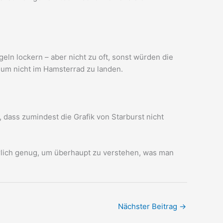
eln lockern – aber nicht zu oft, sonst würden die
, um nicht im Hamsterrad zu landen.
t, dass zumindest die Grafik von Starburst nicht
rlich genug, um überhaupt zu verstehen, was man
Nächster Beitrag
→