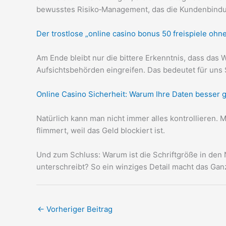
bewusstes Risiko‑Management, das die Kundenbindun
Der trostlose „online casino bonus 50 freispiele oh
Am Ende bleibt nur die bittere Erkenntnis, dass das 
Aufsichtsbehörden eingreifen. Das bedeutet für uns 
Online Casino Sicherheit: Warum Ihre Daten besser ge
Natürlich kann man nicht immer alles kontrollieren. M
flimmert, weil das Geld blockiert ist.
Und zum Schluss: Warum ist die Schriftgröße in den
unterschreibt? So ein winziges Detail macht das Ganze
←
Vorheriger Beitrag