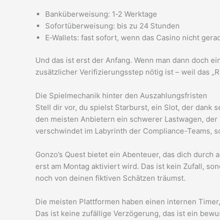
Banküberweisung: 1‑2 Werktage
Sofortüberweisung: bis zu 24 Stunden
E‑Wallets: fast sofort, wenn das Casino nicht ger
Und das ist erst der Anfang. Wenn man dann doch eine
zusätzlicher Verifizierungsstep nötig ist – weil das „
Die Spielmechanik hinter den Auszahlungsfristen
Stell dir vor, du spielst Starburst, ein Slot, der da
den meisten Anbietern ein schwerer Lastwagen, der ü
verschwindet im Labyrinth der Compliance-Teams, so
Gonzo’s Quest bietet ein Abenteuer, das dich durch 
erst am Montag aktiviert wird. Das ist kein Zufall,
noch von deinen fiktiven Schätzen träumst.
Die meisten Plattformen haben einen internen Timer, 
Das ist keine zufällige Verzögerung, das ist ein be